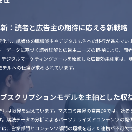
革新：読者と広告主の期待に応える新戦略
変化し、紙媒体の購読減少やデジタル広告への移行が進んでいま
す。データに基づく読者理解と広告主ニーズの把握により、両
と、デジタルマーケティングツールを駆使した広告効果測定は、
モデルへの転換が求められています。
サブスクリプションモデルを主軸とした収
デルは限界を迎えています。マスコミ業界の営業DXでは、読者
す。購読データの分析によるパーソナライズドコンテンツの提
には、営業部門とコンテンツ部門の垣根を越えた連携が不可欠で