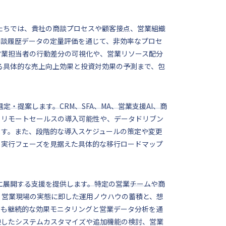
たちでは、貴社の商談プロセスや顧客接点、営業組織
商談履歴データの定量評価を通じて、非効率なプロセ
営業担当者の行動差分の可視化や、営業リソース配分
る具体的な売上向上効果と投資対効果の予測まで、包
・提案します。CRM、SFA、MA、営業支援AI、商
。リモートセールスの導入可能性や、データドリブン
ます。また、段階的な導入スケジュールの策定や変更
、実行フェーズを見据えた具体的な移行ロードマップ
的に展開する支援を提供します。特定の営業チームや商
。営業現場の実態に即した運用ノウハウの蓄積と、想
後も継続的な効果モニタリングと営業データ分析を通
映したシステムカスタマイズや追加機能の検討、営業