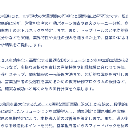
Xの推進には、まず現状の営業活動の可視化と課題抽出が不可欠です。私
徹底的に分析。営業担当者の行動パターン調査や顧客ジャーニー分析、
約率向上のボトルネックを特定します。また、トップセールスと平均的
化分析なども実施。業界特性や貴社の強みを踏まえた上で、営業DXによ
分析結果をご提供します。
セスを効率化・高度化する最適なDXソリューションを中立的立場から選定
ツールなど、多様な選択肢を貴社の営業特性や組織規模に合わせて評価
の移行ステップ、顧客情報の一元管理方法まで、包括的な戦略を設計し
画、営業担当者の受容性を高めるための教育研修プログラムの設計など
案。確実な成功へと導くための実行計画を立案します。
Xの効果を最大化するため、小規模な実証実験（PoC）から始め、段階
象に選定したソリューションを試験導入し、効果測定と課題抽出を実施
課題の早期特定により、本格導入前の改善策を策定します。また、導入
さらなる最適化ポイントを発見。営業担当者からのフィードバックを反