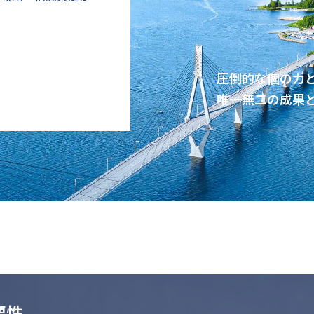
圧倒的な個の力
唯一無二の成果
要性