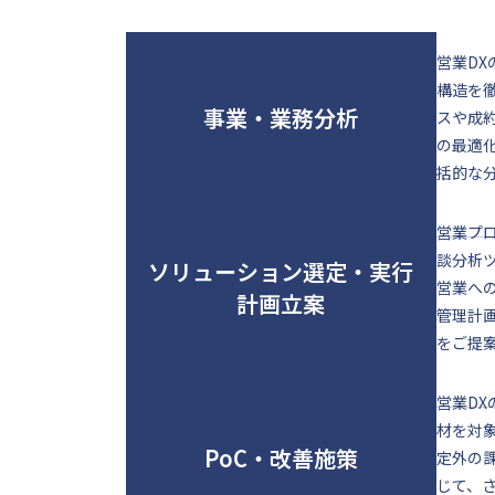
営業D
構造を
事業・業務分析
スや成
の最適
括的な
営業プロ
談分析
ソリューション選定・実行
営業へ
計画立案
管理計
をご提
営業D
材を対
PoC・改善施策
定外の
じて、