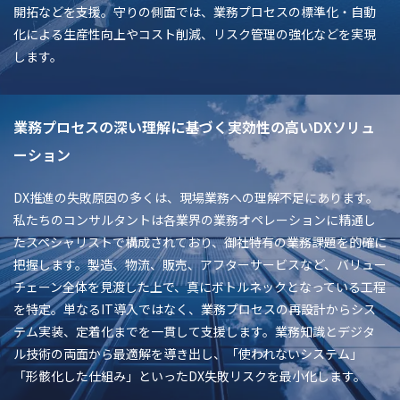
開拓などを支援。守りの側面では、業務プロセスの標準化・自動
化による生産性向上やコスト削減、リスク管理の強化などを実現
します。
業務プロセスの深い理解に基づく実効性の高いDXソリュ
ーション
DX推進の失敗原因の多くは、現場業務への理解不足にあります。
私たちのコンサルタントは各業界の業務オペレーションに精通し
たスペシャリストで構成されており、御社特有の業務課題を的確に
把握します。製造、物流、販売、アフターサービスなど、バリュー
チェーン全体を見渡した上で、真にボトルネックとなっている工程
を特定。単なるIT導入ではなく、業務プロセスの再設計からシス
テム実装、定着化までを一貫して支援します。業務知識とデジタ
ル技術の両面から最適解を導き出し、「使われないシステム」
「形骸化した仕組み」といったDX失敗リスクを最小化します。