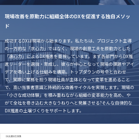
現場改善を原動力に組織全体のDXを促進する独自メソッ
ド
成功するDXは現場から始まります。私たちは、プロジェクト主導
の一方的な「求心力」ではなく、現場の創意工夫を原動力とした
「遠心力」によるDX推進を重視しています。まず各部門からDX推
進リーダーを選抜・育成し、彼らが中心となって現場の課題やアイ
デアを吸い上げる仕組みを構築。トップダウンの号令と合わせ
て、実際に業務を担う現場社員が主体となって変革を進めること
で、高い当事者意識と持続的な改善サイクルを実現します。現場の
「小さな成功体験」を積み重ねながら組織の変革能力を高め、や
がて全社を巻き込む大きなうねりへと発展させる?そんな自律的な
DX推進の土壌づくりをサポートします。