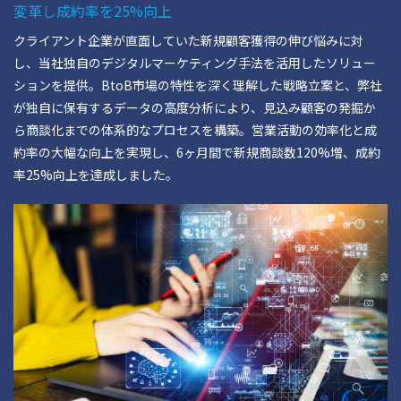
変革し成約率を25%向上
クライアント企業が直面していた新規顧客獲得の伸び悩みに対
し、当社独自のデジタルマーケティング手法を活用したソリュー
ションを提供。BtoB市場の特性を深く理解した戦略立案と、弊社
が独自に保有するデータの高度分析により、見込み顧客の発掘か
ら商談化までの体系的なプロセスを構築。営業活動の効率化と成
約率の大幅な向上を実現し、6ヶ月間で新規商談数120%増、成約
率25%向上を達成しました。