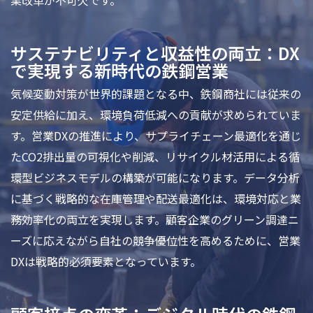
業改革が不可欠です。
サステナビリティと収益性の両立：DX
で実現する新時代の鉄鋼営業
気候変動対策が世界的課題となる中、鉄鋼商社には従来の
安定供給に加え、環境負荷低減への貢献が求められていま
す。営業DXの推進により、サプライチェーン最適化を通じ
たCO2排出量の可視化や削減、リサイクル材活用による循
環型ビジネスモデルの構築が可能になります。データ分析
に基づく戦略的な在庫管理や配送最適化は、環境対応と業
務効率化の両立を実現します。顧客企業のグリーン調達ニ
ーズに応えながら自社の競争優位性を高めるために、営業
DXは戦略的必須要素となっています。