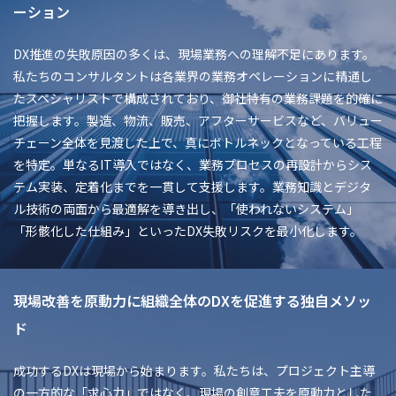
ーション
DX推進の失敗原因の多くは、現場業務への理解不足にあります。
私たちのコンサルタントは各業界の業務オペレーションに精通し
たスペシャリストで構成されており、御社特有の業務課題を的確に
把握します。製造、物流、販売、アフターサービスなど、バリュー
チェーン全体を見渡した上で、真にボトルネックとなっている工程
を特定。単なるIT導入ではなく、業務プロセスの再設計からシス
テム実装、定着化までを一貫して支援します。業務知識とデジタ
ル技術の両面から最適解を導き出し、「使われないシステム」
「形骸化した仕組み」といったDX失敗リスクを最小化します。
現場改善を原動力に組織全体のDXを促進する独自メソッ
ド
成功するDXは現場から始まります。私たちは、プロジェクト主導
の一方的な「求心力」ではなく、現場の創意工夫を原動力とした