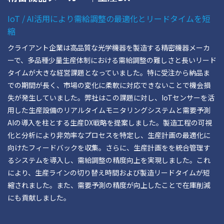
IoT / AI活用により需給調整の最適化とリードタイムを短
縮
クライアント企業は高品質な光学機器を製造する精密機器メーカ
ーで、多品種少量生産体制における需給調整の難しさと長いリード
タイムが大きな経営課題となっていました。特に受注から納品ま
での期間が長く、市場の変化に柔軟に対応できないことで機会損
失が発生していました。弊社はこの課題に対し、IoTセンサーを活
用した生産設備のリアルタイムモニタリングシステムと需要予測
AIの導入を柱とする生産DX戦略を提案しました。製造工程の可視
化と分析により非効率なプロセスを特定し、生産計画の最適化に
向けたフィードバックを収集。さらに、生産計画をを統合管理す
るシステムを導入し、需給調整の精度向上を実現しました。これ
により、生産ラインの切り替え時間および製造リードタイムが短
縮されました。また、需要予測の精度が向上したことで在庫削減
にも貢献しました。