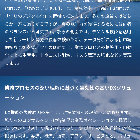
私たちのDX支援では、新たな事業機会の創出、提供価値の最大化
に向けた「攻めのデジタル化」と、業務効率化、高度化に向けた
「守りのデジタル化」を両輪で推進します。多くの企業ではどち
らか一方に偏りがちですが、真の競争力を獲得するためには両者
のバランスが不可欠です。攻めの側面では、デジタル技術を活用
した新サービス開発や顧客体験の革新、データ分析による新市場
開拓などを支援。守りの側面では、業務プロセスの標準化・自動
化による生産性向上やコスト削減、リスク管理の強化などを実現
します。
業務プロセスの深い理解に基づく実効性の高いDXソリュ
ーション
DX推進の失敗原因の多くは、現場業務への理解不足にあります。
私たちのコンサルタントは各業界の業務オペレーションに精通し
たスペシャリストで構成されており、御社特有の業務課題を的確に
把握します。製造、物流、販売、アフターサービスなど、バリュー