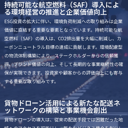
持続可能な航空燃料（SAF）導入によ
る環境経営の推進と企業価値向上
ESG投資の拡大に伴い、環境負荷削減への取り組みは企業
価値に直結する重要な要素となっています。持続可能な航
空燃料（SAF）の導入は、CO2排出量を大幅に削減し、カ
ーボンニュートラル目標の達成に貢献します。環境配慮型
の物流体制構築により、ステークホルダーからの信頼獲
得、ブランド価値の向上、そして長期的な事業継続性の確
保が実現できます。投資家や顧客からの評価向上にも寄与
する重要な取り組みです。
貨物ドローン活用による新たな配送ネ
ットワークの構築と事業機会創出
貨物ドローンの導入は、従来の配送手段では困難だった地