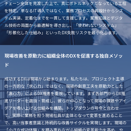
チェーン全体を見渡した上で、真にボトルネックとなっている工程
を特定。単なるIT導入ではなく、業務プロセスの再設計からシス
テム実装、定着化までを一貫して支援します。業務知識とデジタ
ル技術の両面から最適解を導き出し、「使われないシステム」
「形骸化した仕組み」といったDX失敗リスクを最小化します。
現場改善を原動力に組織全体のDXを促進する独自メソッ
ド
成功するDXは現場から始まります。私たちは、プロジェクト主導
の一方的な「求心力」ではなく、現場の創意工夫を原動力とした
「遠心力」によるDX推進を重視しています。まず各部門からDX推
進リーダーを選抜・育成し、彼らが中心となって現場の課題やアイ
デアを吸い上げる仕組みを構築。トップダウンの号令と合わせ
て、実際に業務を担う現場社員が主体となって変革を進めること
で、高い当事者意識と持続的な改善サイクルを実現します。現場の
「小さな成功体験」を積み重ねながら組織の変革能力を高め、や