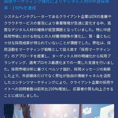
採用マーケティング強化によりデジタル人材の中途採用
率：150%を達成
システムインテグレーターであるクライアント企業はDXの進展や
クラウドサービスの普及により事業環境が急速に変化する中、高
度なデジタル人材の確保が経営課題となっていました。特に中途
採用市場における他社との人材獲得競争が激化し、質・量ともに
十分な採用成果が得られていないことが課題でした。弊社は、採
用活動をマーケティング戦略として捉え直す「採用マーケティン
グ」のアプローチを提案し、ターゲット人材の明確化から採用ブ
ランディング、選考プロセス最適化までの一貫した支援を行いまし
た。採用市場分析に基づくペルソナ設計、採用メッセージの刷新
した上で、外部媒体だけでなく弊社が独自の情報チャネルを活用
したコンテンツマーケティングにより、クライアント企業の採用サ
イトへの訪問者数は前年比150%増加し、応募者の質も向上させる
ことに成功しました。