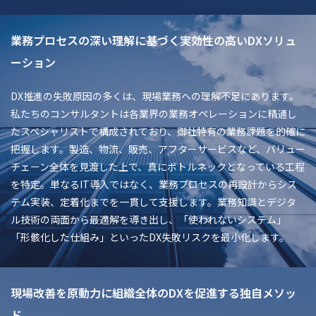
業務プロセスの深い理解に基づく実効性の高いDXソリュ
ーション
DX推進の失敗原因の多くは、現場業務への理解不足にあります。
私たちのコンサルタントは各業界の業務オペレーションに精通し
たスペシャリストで構成されており、御社特有の業務課題を的確に
把握します。製造、物流、販売、アフターサービスなど、バリュー
チェーン全体を見渡した上で、真にボトルネックとなっている工程
を特定。単なるIT導入ではなく、業務プロセスの再設計からシス
テム実装、定着化までを一貫して支援します。業務知識とデジタ
ル技術の両面から最適解を導き出し、「使われないシステム」
「形骸化した仕組み」といったDX失敗リスクを最小化します。
現場改善を原動力に組織全体のDXを促進する独自メソッ
ド