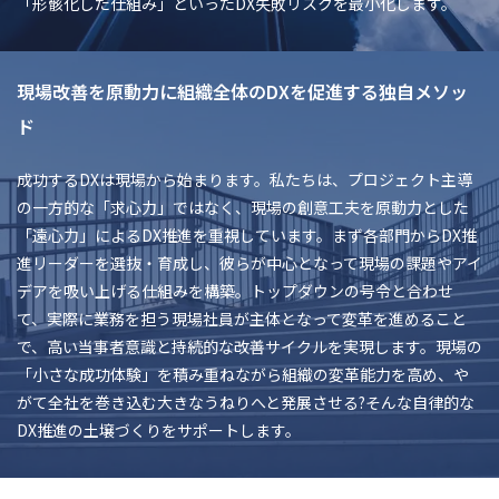
「形骸化した仕組み」といったDX失敗リスクを最小化します。
現場改善を原動力に組織全体のDXを促進する独自メソッ
ド
成功するDXは現場から始まります。私たちは、プロジェクト主導
の一方的な「求心力」ではなく、現場の創意工夫を原動力とした
「遠心力」によるDX推進を重視しています。まず各部門からDX推
進リーダーを選抜・育成し、彼らが中心となって現場の課題やアイ
デアを吸い上げる仕組みを構築。トップダウンの号令と合わせ
て、実際に業務を担う現場社員が主体となって変革を進めること
で、高い当事者意識と持続的な改善サイクルを実現します。現場の
「小さな成功体験」を積み重ねながら組織の変革能力を高め、や
がて全社を巻き込む大きなうねりへと発展させる?そんな自律的な
DX推進の土壌づくりをサポートします。