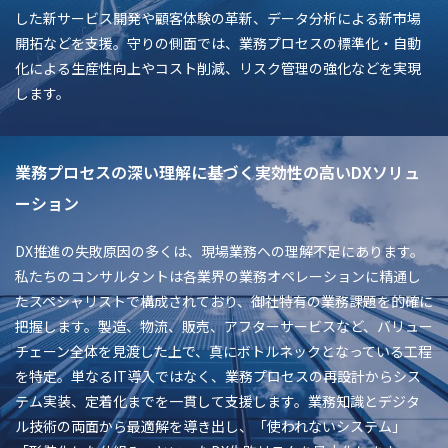
した新サービス開発や顧客体験の革新、データ分析による新市場
開拓などを支援。守りの側面では、業務プロセスの標準化・自動
化による生産性向上やコスト削減、リスク管理の強化などを実現
します。
業務プロセスの深い理解に基づく実効性の高いDXソリュ
ーション
DX推進の失敗原因の多くは、現場業務への理解不足にあります。
私たちのコンサルタントは各業界の業務オペレーションに精通し
たスペシャリストで構成されており、御社特有の業務課題を的確に
把握します。製造、物流、販売、アフターサービスなど、バリュー
チェーン全体を見渡した上で、真にボトルネックとなっている工程
を特定。単なるIT導入ではなく、業務プロセスの再設計からシス
テム実装、定着化までを一貫して支援します。業務知識とデジタ
ル技術の両面から最適解を導き出し、「使われないシステム」