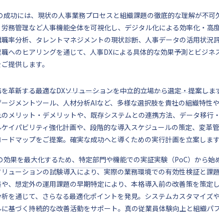
Xの成功には、現状の人事業務プロセスと組織課題の徹底的な理解が不可
、労務管理など人事機能全体を可視化し、デジタル化による効率化・高
離職率分析、タレントマネジメントの現状診断、人事データの活用状況
理職へのヒアリングを通じて、人事DXによる具体的な効果予測とビジネ
をご提供します。
務を革新する最適なDXソリューションを中立的立場から選定・提案しま
ゲージメントツール、人材分析AIなど、多様な選択肢を貴社の組織特性
れのメリット・デメリットや、既存システムとの連携方法、データ移行
ルケイパビリティ強化計画や、段階的な導入スケジュールの策定、変革
ロードマップをご提案。確実な成功へと導くための実行計画を立案しま
Xの効果を最大化するため、特定部門や機能での実証実験（PoC）から始
ソリューションの試験導入により、実際の業務環境での有効性検証と課
集や、想定外の運用課題の早期特定により、本格導入前の改善策を策定
分析を通じて、さらなる最適化ポイントを発見。システムカスタマイズや
ルに基づく持続的な改善活動をサポート。真の従業員体験向上と組織パフ