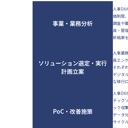
人事D
価制度
事業・業務分析
調査や
員・管
析結果
人事業
員エン
ソリューション選定・実行
それぞ
計画立案
デジタ
な移行
人事D
テック
ック収
PoC・改善施策
データ
サイク