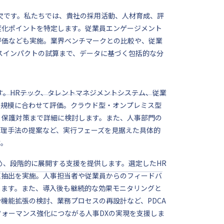
欠です。私たちでは、貴社の採用活動、人材育成、評
度化ポイントを特定します。従業員エンゲージメント
評価なども実施。業界ベンチマークとの比較や、従業
スインパクトの試算まで、データに基づく包括的な分
す。HRテック、タレントマネジメントシステム、従業
や規模に合わせて評価。クラウド型・オンプレミス型
・保護対策まで詳細に検討します。また、人事部門の
管理手法の提案など、実行フェーズを見据えた具体的
す。
め、段階的に展開する支援を提供します。選定したHR
題抽出を実施。人事担当者や従業員からのフィードバ
します。また、導入後も継続的な効果モニタリングと
機能拡張の検討、業務プロセスの再設計など、PDCA
ォーマンス強化につながる人事DXの実現を支援しま