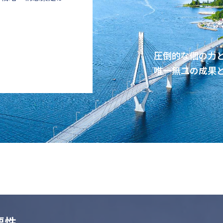
圧倒的な個の力
唯一無二の成果
要性