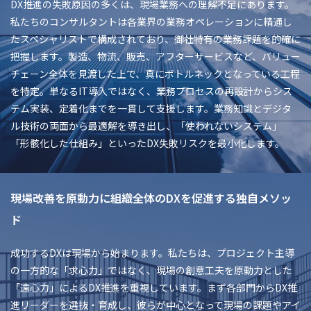
DX推進の失敗原因の多くは、現場業務への理解不足にあります。
私たちのコンサルタントは各業界の業務オペレーションに精通し
たスペシャリストで構成されており、御社特有の業務課題を的確に
把握します。製造、物流、販売、アフターサービスなど、バリュー
チェーン全体を見渡した上で、真にボトルネックとなっている工程
を特定。単なるIT導入ではなく、業務プロセスの再設計からシス
テム実装、定着化までを一貫して支援します。業務知識とデジタ
ル技術の両面から最適解を導き出し、「使われないシステム」
「形骸化した仕組み」といったDX失敗リスクを最小化します。
現場改善を原動力に組織全体のDXを促進する独自メソッ
ド
成功するDXは現場から始まります。私たちは、プロジェクト主導
の一方的な「求心力」ではなく、現場の創意工夫を原動力とした
「遠心力」によるDX推進を重視しています。まず各部門からDX推
進リーダーを選抜・育成し、彼らが中心となって現場の課題やアイ