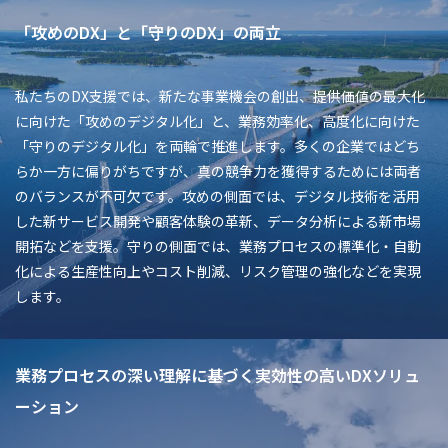
「攻めのDX」と「守りのDX」の両立
私たちのDX支援では、新たな事業機会の創出、提供価値の最大化
に向けた「攻めのデジタル化」と、業務効率化、高度化に向けた
「守りのデジタル化」を両輪で推進します。多くの企業ではどち
らか一方に偏りがちですが、真の競争力を獲得するためには両者
のバランスが不可欠です。攻めの側面では、デジタル技術を活用
した新サービス開発や顧客体験の革新、データ分析による新市場
開拓などを支援。守りの側面では、業務プロセスの標準化・自動
化による生産性向上やコスト削減、リスク管理の強化などを実現
します。
業務プロセスの深い理解に基づく実効性の高いDXソリュ
ーション