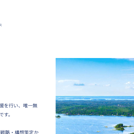
ス
援を行い、唯一無
です。
て戦略・構想策定か