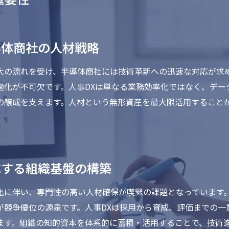
導体商社の人材戦略
大の流れを受け、半導体商社には技術革新への迅速な対応が求
適化が不可欠です。人事DXは単なる業務効率化ではなく、デー
の醸成を支えます。人材という無形資産を最大限活用すること
成する組織基盤の構築
化に伴い、専門性の高い人材確保が喫緊の課題となっています
が競争優位の源泉です。人事DXは採用から育成、評価までの一
ます。組織の知的資本を体系的に蓄積・活用することで、技術