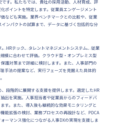
欠です。私たちでは、貴社の採用活動、人材育成、評
度化ポイントを特定します。従業員エンゲージメント
評価なども実施。業界ベンチマークとの比較や、従業
スインパクトの試算まで、データに基づく包括的な分
す。HRテック、タレントマネジメントシステム、従業
や規模に合わせて評価。クラウド型・オンプレミス型
・保護対策まで詳細に検討します。また、人事部門の
管理手法の提案など、実行フェーズを見据えた具体的
す。
め、段階的に展開する支援を提供します。選定したHR
題抽出を実施。人事担当者や従業員からのフィードバ
します。また、導入後も継続的な効果モニタリングと
機能拡張の検討、業務プロセスの再設計など、PDCA
ォーマンス強化につながる人事DXの実現を支援しま