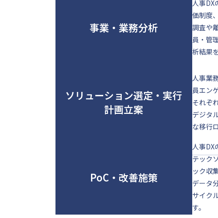
人事D
価制度
事業・業務分析
調査や
員・管
析結果
人事業
員エン
ソリューション選定・実行
それぞ
計画立案
デジタ
な移行
人事D
テック
ック収
PoC・改善施策
データ
サイク
す。