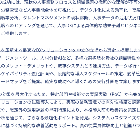
Xの成功には、現状の人事業務プロセスと組織課題の徹底的な理解が不可
、労務管理など人事機能全体を可視化し、デジタル化による効率化・高
離職率分析、タレントマネジメントの現状診断、人事データの活用状況
理職へのヒアリングを通じて、人事DXによる具体的な効果予測とビジネ
をご提供します。
務を革新する最適なDXソリューションを中立的立場から選定・提案しま
ゲージメントツール、人材分析AIなど、多様な選択肢を貴社の組織特性
れのメリット・デメリットや、既存システムとの連携方法、データ移行
ルケイパビリティ強化計画や、段階的な導入スケジュールの策定、変革
ロードマップをご提案。確実な成功へと導くための実行計画を立案しま
Xの効果を最大化するため、特定部門や機能での実証実験（PoC）から始
ソリューションの試験導入により、実際の業務環境での有効性検証と課
集や、想定外の運用課題の早期特定により、本格導入前の改善策を策定
分析を通じて、さらなる最適化ポイントを発見。システムカスタマイズや
ルに基づく持続的な改善活動をサポート。真の従業員体験向上と組織パフ