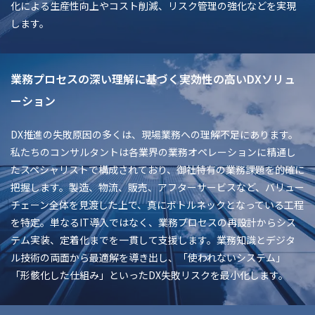
化による生産性向上やコスト削減、リスク管理の強化などを実現
します。
業務プロセスの深い理解に基づく実効性の高いDXソリュ
ーション
DX推進の失敗原因の多くは、現場業務への理解不足にあります。
私たちのコンサルタントは各業界の業務オペレーションに精通し
たスペシャリストで構成されており、御社特有の業務課題を的確に
把握します。製造、物流、販売、アフターサービスなど、バリュー
チェーン全体を見渡した上で、真にボトルネックとなっている工程
を特定。単なるIT導入ではなく、業務プロセスの再設計からシス
テム実装、定着化までを一貫して支援します。業務知識とデジタ
ル技術の両面から最適解を導き出し、「使われないシステム」
「形骸化した仕組み」といったDX失敗リスクを最小化します。