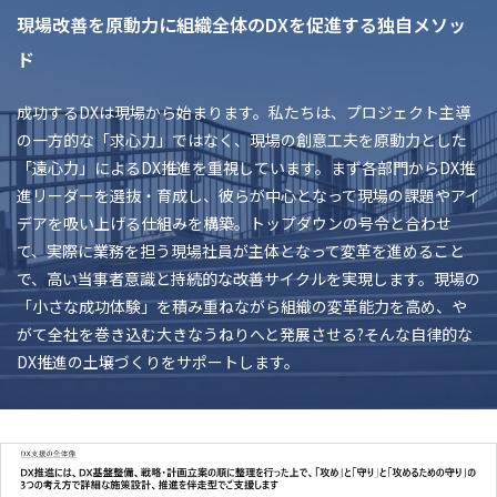
現場改善を原動力に組織全体のDXを促進する独自メソッ
ド
成功するDXは現場から始まります。私たちは、プロジェクト主導
の一方的な「求心力」ではなく、現場の創意工夫を原動力とした
「遠心力」によるDX推進を重視しています。まず各部門からDX推
進リーダーを選抜・育成し、彼らが中心となって現場の課題やアイ
デアを吸い上げる仕組みを構築。トップダウンの号令と合わせ
て、実際に業務を担う現場社員が主体となって変革を進めること
で、高い当事者意識と持続的な改善サイクルを実現します。現場の
「小さな成功体験」を積み重ねながら組織の変革能力を高め、や
がて全社を巻き込む大きなうねりへと発展させる?そんな自律的な
DX推進の土壌づくりをサポートします。