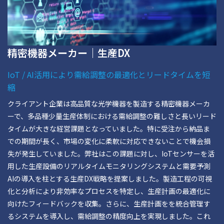
精密機器メーカー｜生産DX
IoT / AI活用により需給調整の最適化とリードタイムを短
縮
クライアント企業は高品質な光学機器を製造する精密機器メーカ
ーで、多品種少量生産体制における需給調整の難しさと長いリード
タイムが大きな経営課題となっていました。特に受注から納品ま
での期間が長く、市場の変化に柔軟に対応できないことで機会損
失が発生していました。弊社はこの課題に対し、IoTセンサーを活
用した生産設備のリアルタイムモニタリングシステムと需要予測
AIの導入を柱とする生産DX戦略を提案しました。製造工程の可視
化と分析により非効率なプロセスを特定し、生産計画の最適化に
向けたフィードバックを収集。さらに、生産計画をを統合管理す
るシステムを導入し、需給調整の精度向上を実現しました。これ