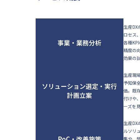
生産D
ロセス
事業・業務分析
各種K
精度の
効果の
生産現
予知保
ソリューション選定・実行
価。既
計画立案
付けや
ーズを
生産D
ルソリ
PoC・改善施策
集や、