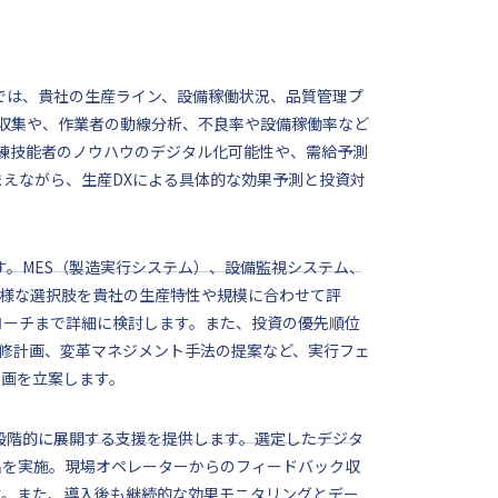
では、貴社の生産ライン、設備稼働状況、品質管理プ
タ収集や、作業者の動線分析、不良率や設備稼働率など
熟練技能者のノウハウのデジタル化可能性や、需給予測
えながら、生産DXによる具体的な効果予測と投資対
す。MES（製造実行システム）、設備監視システム、
多様な選択肢を貴社の生産特性や規模に合わせて評
ローチまで詳細に検討します。また、投資の優先順位
研修計画、変革マネジメント手法の提案など、実行フェ
計画を立案します。
、段階的に展開する支援を提供します。選定したデジタ
出を実施。現場オペレーターからのフィードバック収
す。また、導入後も継続的な効果モニタリングとデー