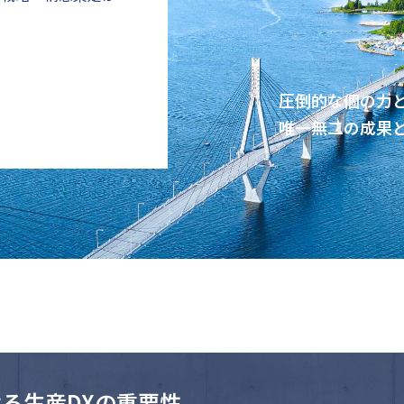
圧倒的な個の力
唯一無二の成果
る生産DXの重要性