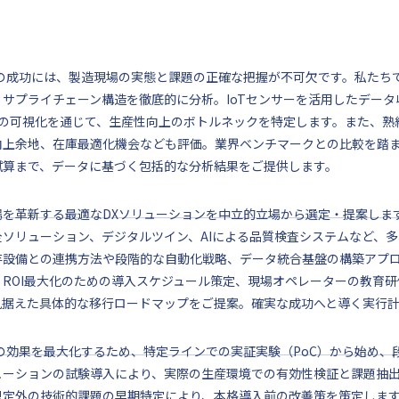
Xの成功には、製造現場の実態と課題の正確な把握が不可欠です。私たち
、サプライチェーン構造を徹底的に分析。IoTセンサーを活用したデー
PIの可視化を通じて、生産性向上のボトルネックを特定します。また、
向上余地、在庫最適化機会なども評価。業界ベンチマークとの比較を踏ま
試算まで、データに基づく包括的な分析結果をご提供します。
場を革新する最適なDXソリューションを中立的立場から選定・提案しま
全ソリューション、デジタルツイン、AIによる品質検査システムなど、
存設備との連携方法や段階的な自動化戦略、データ統合基盤の構築アプ
、ROI最大化のための導入スケジュール策定、現場オペレーターの教育
見据えた具体的な移行ロードマップをご提案。確実な成功へと導く実行
Xの効果を最大化するため、特定ラインでの実証実験（PoC）から始め
ューションの試験導入により、実際の生産環境での有効性検証と課題抽
想定外の技術的課題の早期特定により、本格導入前の改善策を策定しま