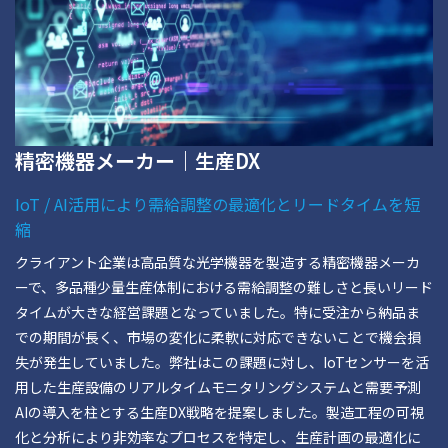
精密機器メーカー｜生産DX
IoT / AI活用により需給調整の最適化とリードタイムを短
縮
クライアント企業は高品質な光学機器を製造する精密機器メーカ
ーで、多品種少量生産体制における需給調整の難しさと長いリード
タイムが大きな経営課題となっていました。特に受注から納品ま
での期間が長く、市場の変化に柔軟に対応できないことで機会損
失が発生していました。弊社はこの課題に対し、IoTセンサーを活
用した生産設備のリアルタイムモニタリングシステムと需要予測
AIの導入を柱とする生産DX戦略を提案しました。製造工程の可視
化と分析により非効率なプロセスを特定し、生産計画の最適化に