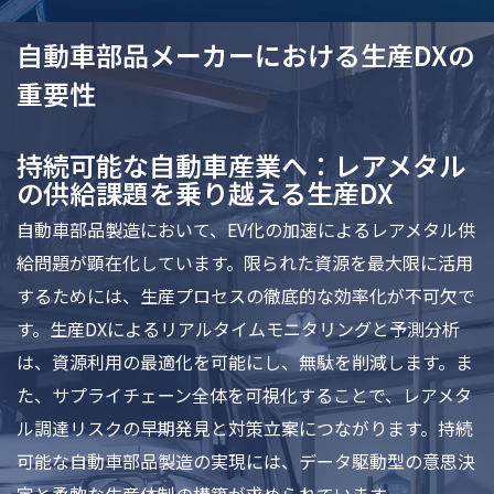
自動車部品メーカーにおける生産DXの
重要性
持続可能な自動車産業へ：レアメタル
の供給課題を乗り越える生産DX
自動車部品製造において、EV化の加速によるレアメタル供
給問題が顕在化しています。限られた資源を最大限に活用
するためには、生産プロセスの徹底的な効率化が不可欠で
す。生産DXによるリアルタイムモニタリングと予測分析
は、資源利用の最適化を可能にし、無駄を削減します。ま
た、サプライチェーン全体を可視化することで、レアメタ
ル調達リスクの早期発見と対策立案につながります。持続
可能な自動車部品製造の実現には、データ駆動型の意思決