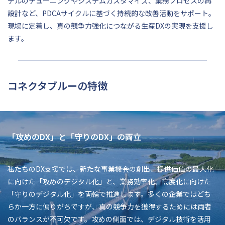
デルのチューニングやシステムカスタマイズ、業務プロセスの再
設計など、PDCAサイクルに基づく持続的な改善活動をサポート。
現場に定着し、真の競争力強化につながる生産DXの実現を支援し
ます。
コネクタブルーの特徴
「攻めのDX」と「守りのDX」の両立
私たちのDX支援では、新たな事業機会の創出、提供価値の最大化
に向けた「攻めのデジタル化」と、業務効率化、高度化に向けた
「守りのデジタル化」を両輪で推進します。多くの企業ではどち
らか一方に偏りがちですが、真の競争力を獲得するためには両者
のバランスが不可欠です。攻めの側面では、デジタル技術を活用