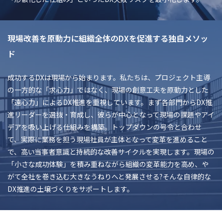
現場改善を原動力に組織全体のDXを促進する独自メソッ
ド
成功するDXは現場から始まります。私たちは、プロジェクト主導
の一方的な「求心力」ではなく、現場の創意工夫を原動力とした
「遠心力」によるDX推進を重視しています。まず各部門からDX推
進リーダーを選抜・育成し、彼らが中心となって現場の課題やアイ
デアを吸い上げる仕組みを構築。トップダウンの号令と合わせ
て、実際に業務を担う現場社員が主体となって変革を進めること
で、高い当事者意識と持続的な改善サイクルを実現します。現場の
「小さな成功体験」を積み重ねながら組織の変革能力を高め、や
がて全社を巻き込む大きなうねりへと発展させる?そんな自律的な
DX推進の土壌づくりをサポートします。