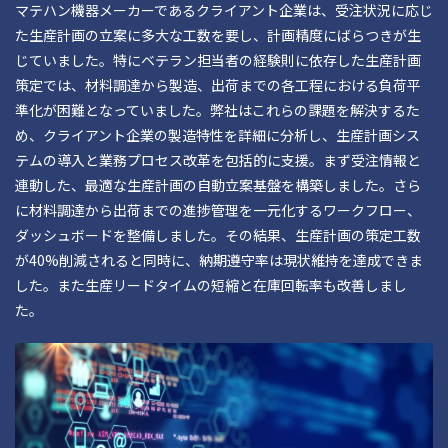
マテハン機器メーカーであるクライアント企業は、受注状況に応じ
た生産計画の立案に多大な工数を要し、計画精度にばらつきが生
じていました。特にベテラン担当者の経験則に依存した生産計画
策定では、材料調達から製造、出荷までの各工程における負荷平
準化が困難となっていました。弊社はこれらの課題を解決するた
め、クライアント企業の製造特性を詳細に分析し、生産計画シス
テムの導入と業務プロセス改革を包括的に支援。まず受注情報と
連動した、最適な生産計画の自動立案基盤を構築しました。さら
に材料調達から出荷までの進捗管理を一元化するワークフロー、
ダッシュボードを整備しました。その結果、生産計画の策定工数
が40%削減されると同時に、納期遵守率は現状維持を達成できま
した。また生産リードタイムの短縮と在庫回転率も改善しまし
た。