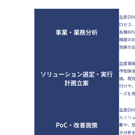
生産D
ロセス
事業・業務分析
各種K
精度の
効果の
生産現
予知保
ソリューション選定・実行
価。既
計画立案
付けや
ーズを
生産D
ルソリ
PoC・改善施策
集や、
タ分析