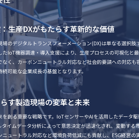
：生産DXがもたらす革新的な価値
場のデジタルトランスフォーメーション(DX)は単なる選択肢
したIoT機器調達・導入支援により、生産プロセスの可視化と
でなく、カーボンニュートラル対応など社会的要請への対応も容
持続可能な企業成長の基盤となります。
たらす製造現場の変革と未来
を創る重要な戦略です。IoTセンサーやAIを活用したデータ
ルタイムデータ分析によって意思決定が迅速化され、変動する
ンニュートラル対応など環境負荷低減にも貢献し、ESG経営の