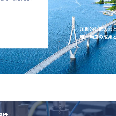
圧倒的な個の力
唯一無二の成果
要性