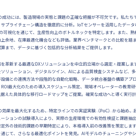
Xの成功には、製造現場の実態と課題の正確な把握が不可欠です。私たち
、サプライチェーン構造を徹底的に分析。IoTセンサーを活用したデー
PIの可視化を通じて、生産性向上のボトルネックを特定します。また、
向上余地、在庫最適化機会なども評価。業界ベンチマークとの比較を踏ま
試算まで、データに基づく包括的な分析結果をご提供します。
場を革新する最適なDXソリューションを中立的立場から選定・提案しま
全ソリューション、デジタルツイン、AIによる品質検査システムなど、
存設備との連携方法や段階的な自動化戦略、データ統合基盤の構築アプ
、ROI最大化のための導入スケジュール策定、現場オペレーターの教育
見据えた具体的な移行ロードマップをご提案。確実な成功へと導く実行
Xの効果を最大化するため、特定ラインでの実証実験（PoC）から始め
ューションの試験導入により、実際の生産環境での有効性検証と課題抽
想定外の技術的課題の早期特定により、本格導入前の改善策を策定しま
を通じて、さらなる最適化ポイントを発見。AIモデルのチューニングや