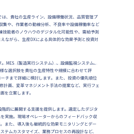
では、貴社の生産ライン、設備稼働状況、品質管理プ
タ収集や、作業者の動線分析、不良率や設備稼働率など
熟練技能者のノウハウのデジタル化可能性や、需給予測
えながら、生産DXによる具体的な効果予測と投資対
す。MES（製造実行システム）、設備監視システム、
多様な選択肢を貴社の生産特性や規模に合わせて評
ローチまで詳細に検討します。また、投資の優先順位
研修計画、変革マネジメント手法の提案など、実行フェ
計画を立案します。
、段階的に展開する支援を提供します。選定したデジタ
出を実施。現場オペレーターからのフィードバック収
す。また、導入後も継続的な効果モニタリングとデー
システムカスタマイズ、業務プロセスの再設計など、