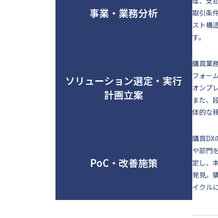
理、支
事業・業務分析
取引条
スト構
す。
購買業
フォー
ソリューション選定・実行
オンプ
計画立案
また、
体的な
購買D
や部門
PoC・改善施策
定し、
発見。
イクル