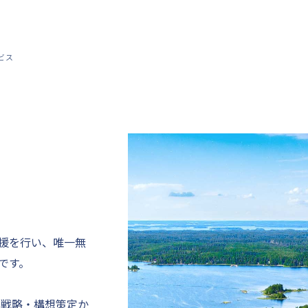
ビス
援を行い、唯一無
です。
て戦略・構想策定か