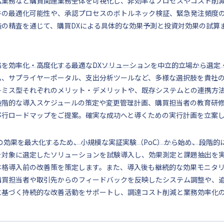
払業務など購買関連業務全体を可視化し、非効率なプロセスやコスト削
件の最適化可能性や、承認プロセスのボトルネック検証、緊急発注頻度
造の精査を通じて、購買DXによる具体的な効果予測と投資対効果の試算
務を効率化・高度化する最適なDXソリューションを中立的立場から選定
ム、サプライヤーポータル、支出分析ツールなど、多様な選択肢を貴社
レミス型それぞれのメリット・デメリットや、既存システムとの連携方
段階的な導入スケジュールの策定や変更管理計画、購買担当者の教育研
移行ロードマップをご提案。確実な成功へと導くための実行計画を立案
Xの効果を最大化するため、小規模な実証実験（PoC）から始め、段階
を対象に選定したソリューションを試験導入し、効果測定と課題抽出を
本格導入前の改善策を策定します。また、導入後も継続的な効果モニタリ
購買担当者や取引先からのフィードバックを反映したシステム調整や、追
に基づく持続的な改善活動をサポートし、調達コスト削減と業務効率化