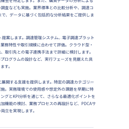
減機会を特定します。また、購買データの分析による
の調査なども実施。業界標準との比較分析や、調達コ
まで、データに基づく包括的な分析結果をご提供しま
・提案します。調達管理システム、電子調達プラット
の業務特性や取引規模に合わせて評価。クラウド型・
法、取引先との電子連携手法まで詳細に検討します。
修プログラムの設計など、実行フェーズを見据えた具
します。
的に展開する支援を提供します。特定の調達カテゴリー
実施。実務環境での使用感や想定外の課題を早期に特
ングとKPI分析を通じて、さらなる最適化ポイントを
加機能の検討、業務プロセスの再設計など、PDCAサ
の両立を実現します。