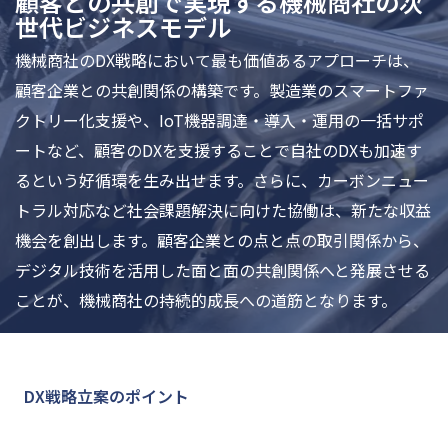
顧客との共創で実現する機械商社の次
世代ビジネスモデル
機械商社のDX戦略において最も価値あるアプローチは、
顧客企業との共創関係の構築です。製造業のスマートファ
クトリー化支援や、IoT機器調達・導入・運用の一括サポ
ートなど、顧客のDXを支援することで自社のDXも加速す
るという好循環を生み出せます。さらに、カーボンニュー
トラル対応など社会課題解決に向けた協働は、新たな収益
機会を創出します。顧客企業との点と点の取引関係から、
デジタル技術を活用した面と面の共創関係へと発展させる
ことが、機械商社の持続的成長への道筋となります。
DX戦略立案のポイント