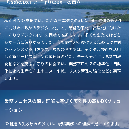
「攻めのDX」と「守りのDX」の両立
私たちのDX支援では、新たな事業機会の創出、提供価値の最大化
に向けた「攻めのデジタル化」と、業務効率化、高度化に向けた
「守りのデジタル化」を両輪で推進します。多くの企業ではどち
らか一方に偏りがちですが、真の競争力を獲得するためには両者
のバランスが不可欠です。攻めの側面では、デジタル技術を活用
した新サービス開発や顧客体験の革新、データ分析による新市場
開拓などを支援。守りの側面では、業務プロセスの標準化・自動
化による生産性向上やコスト削減、リスク管理の強化などを実現
します。
業務プロセスの深い理解に基づく実効性の高いDXソリュ
ーション
DX推進の失敗原因の多くは、現場業務への理解不足にあります。