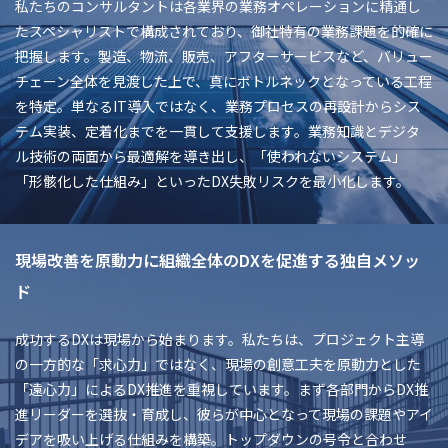
私たちのコンサルタントは各業界の業務オペレーションに精通し
たスペシャリストで構成されており、御社特有の業務課題を的確に
把握します。製造、物流、販売、アフターサービスなど、バリュー
チェーン全体を見渡した上で、真にボトルネックとなっている工程
を特定。単なるIT導入ではなく、業務プロセスの再設計からシス
テム実装、定着化までを一貫して支援します。業務知識とデジタ
ル技術の両面から最適解を導き出し、「使われないシステム」
「形骸化した仕組み」といったDX失敗リスクを最小化します。
現場改善を原動力に組織全体のDXを促進する独自メソッ
ド
成功するDXは現場から始まります。私たちは、プロジェクト主導
の一方的な「求心力」ではなく、現場の創意工夫を原動力とした
「遠心力」によるDX推進を重視しています。まず各部門からDX推
進リーダーを選抜・育成し、彼らが中心となって現場の課題やアイ
デアを吸い上げる仕組みを構築。トップダウンの号令と合わせ