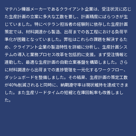
マテハン機器メーカーであるクライアント企業は、受注状況に応じ
た生産計画の立案に多大な工数を要し、計画精度にばらつきが生
じていました。特にベテラン担当者の経験則に依存した生産計画
策定では、材料調達から製造、出荷までの各工程における負荷平
準化が困難となっていました。弊社はこれらの課題を解決するた
め、クライアント企業の製造特性を詳細に分析し、生産計画シス
テムの導入と業務プロセス改革を包括的に支援。まず受注情報と
連動した、最適な生産計画の自動立案基盤を構築しました。さら
に材料調達から出荷までの進捗管理を一元化するワークフロー、
ダッシュボードを整備しました。その結果、生産計画の策定工数
が40%削減されると同時に、納期遵守率は現状維持を達成できま
した。また生産リードタイムの短縮と在庫回転率も改善しまし
た。