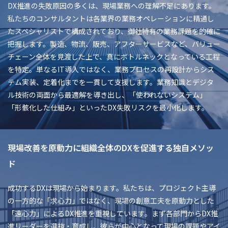
DX推進の失敗原因の多くは、現場業務への理解不足にあります。
私たちのコンサルタントは各業界の業務オペレーションに精通し
たスペシャリストで構成されており、御社特有の業務課題を的確に
把握します。製造、物流、販売、アフターサービスなど、バリュー
チェーン全体を見渡した上で、真にボトルネックとなっている工程
を特定。単なるIT導入ではなく、業務プロセスの再設計からシス
テム実装、定着化までを一貫して支援します。業務知識とデジタ
ル技術の両面から最適解を導き出し、「使われないシステム」
「形骸化した仕組み」といったDX失敗リスクを最小化します。
現場改善を原動力に組織全体のDXを促進する独自メソッ
ド
成功するDXは現場から始まります。私たちは、プロジェクト主導
の一方的な「求心力」ではなく、現場の創意工夫を原動力とした
「遠心力」によるDX推進を重視しています。まず各部門からDX推
進リーダーを選抜・育成し、彼らが中心となって現場の課題やアイ