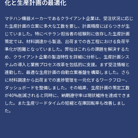
化と生産計画の最適化
マテハン機器メーカーであるクライアント企業は、受注状況に応じ
た生産計画の立案に多大な工数を要し、計画精度にばらつきが生
じていました。特にベテラン担当者の経験則に依存した生産計画
策定では、材料調達から製造、出荷までの各工程における負荷平
準化が困難となっていました。弊社はこれらの課題を解決するた
め、クライアント企業の製造特性を詳細に分析し、生産計画シス
テムの導入と業務プロセス改革を包括的に支援。まず受注情報と
連動した、最適な生産計画の自動立案基盤を構築しました。さら
に材料調達から出荷までの進捗管理を一元化するワークフロー、
ダッシュボードを整備しました。その結果、生産計画の策定工数
が40%削減されると同時に、納期遵守率は現状維持を達成できま
した。また生産リードタイムの短縮と在庫回転率も改善しまし
た。