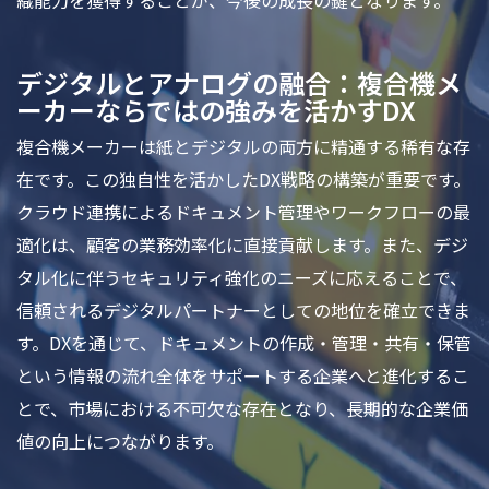
織能力を獲得することが、今後の成長の鍵となります。
デジタルとアナログの融合：複合機メ
ーカーならではの強みを活かすDX
複合機メーカーは紙とデジタルの両方に精通する稀有な存
在です。この独自性を活かしたDX戦略の構築が重要です。
クラウド連携によるドキュメント管理やワークフローの最
適化は、顧客の業務効率化に直接貢献します。また、デジ
タル化に伴うセキュリティ強化のニーズに応えることで、
信頼されるデジタルパートナーとしての地位を確立できま
す。DXを通じて、ドキュメントの作成・管理・共有・保管
という情報の流れ全体をサポートする企業へと進化するこ
とで、市場における不可欠な存在となり、長期的な企業価
値の向上につながります。