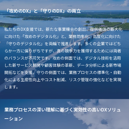
「攻めのDX」と「守りのDX」の両立
私たちのDX支援では、新たな事業機会の創出、提供価値の最大化
に向けた「攻めのデジタル化」と、業務効率化、高度化に向けた
「守りのデジタル化」を両輪で推進します。多くの企業ではどち
らか一方に偏りがちですが、真の競争力を獲得するためには両者
のバランスが不可欠です。攻めの側面では、デジタル技術を活用
した新サービス開発や顧客体験の革新、データ分析による新市場
開拓などを支援。守りの側面では、業務プロセスの標準化・自動
化による生産性向上やコスト削減、リスク管理の強化などを実現
します。
業務プロセスの深い理解に基づく実効性の高いDXソリュ
ーション