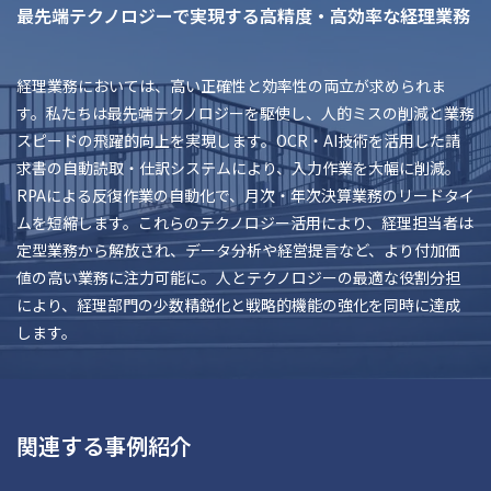
最先端テクノロジーで実現する高精度・高効率な経理業務
経理業務においては、高い正確性と効率性の両立が求められま
す。私たちは最先端テクノロジーを駆使し、人的ミスの削減と業務
スピードの飛躍的向上を実現します。OCR・AI技術を活用した請
求書の自動読取・仕訳システムにより、入力作業を大幅に削減。
RPAによる反復作業の自動化で、月次・年次決算業務のリードタイ
ムを短縮します。これらのテクノロジー活用により、経理担当者は
定型業務から解放され、データ分析や経営提言など、より付加価
値の高い業務に注力可能に。人とテクノロジーの最適な役割分担
により、経理部門の少数精鋭化と戦略的機能の強化を同時に達成
します。
関連する事例紹介