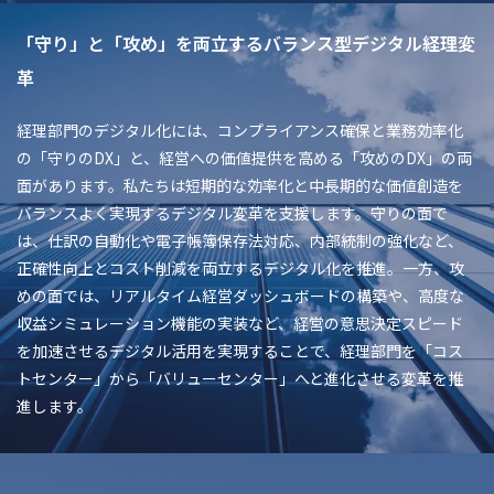
「守り」と「攻め」を両立するバランス型デジタル経理変
革
経理部門のデジタル化には、コンプライアンス確保と業務効率化
の「守りのDX」と、経営への価値提供を高める「攻めのDX」の両
面があります。私たちは短期的な効率化と中長期的な価値創造を
バランスよく実現するデジタル変革を支援します。守りの面で
は、仕訳の自動化や電子帳簿保存法対応、内部統制の強化など、
正確性向上とコスト削減を両立するデジタル化を推進。一方、攻
めの面では、リアルタイム経営ダッシュボードの構築や、高度な
収益シミュレーション機能の実装など、経営の意思決定スピード
を加速させるデジタル活用を実現することで、経理部門を「コス
トセンター」から「バリューセンター」へと進化させる変革を推
進します。