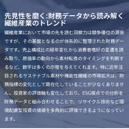
先見性を磨く:財務データから読み解く
繊維産業のトレンド
繊維産業において市場の先を読む洞察力は競争優位の源泉
ですが、その基盤となるのが体系的に整理された財務デー
タです。売上構成比の経年変化から消費者嗜好の変遷を読
み取り、原価率の動向から素材転換のタイミングを判断す
るなど、数字は多くの示唆を与えてくれます。特に近年注
目されるサステナブル素材や機能性繊維の市場拡大は、財
務指標の変化として顕在化していることが少なくありませ
ん。投資家の評価軸も変化しており、ESG視点での分析を
財務データと組み合わせることで、リサイクル技術など環
境配慮型投資の価値を多角的に評価できるようになってい
ます。