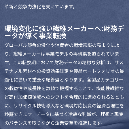
革新と競争力強化を支えています。
環境変化に強い繊維メーカーへ:財務デ
ータが導く事業転換
グローバル競争の激化や消費者の環境意識の高まりによ
り、繊維メーカーは事業モデルの再構築を迫られていま
す。この転換期において財務データの精緻な分析は、サス
テナブル素材への投資効果測定や製品ポートフォリオの最
適化において重要な羅針盤となります。各製品カテゴリー
の収益性や成長性を数値で把握することで、機能性繊維な
ど高付加価値領域へのシフトを合理的に進められるととも
に、リサイクル技術導入など環境対応投資の経済合理性を
検証できます。データに基づく冷静な判断が、理想と現実
のバランスを取りながら企業変革を推進します。