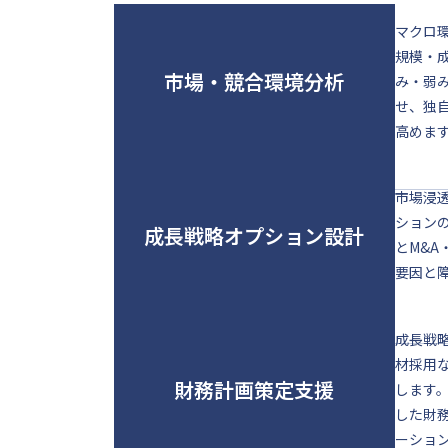
マクロ
規模・
市場・競合環境分析
み・弱
せ、独
高めま
市場浸
ション
成長戦略オプション設計
とM&
要因と
成長戦
材採用
財務計画策定支援
します
した財
ーショ