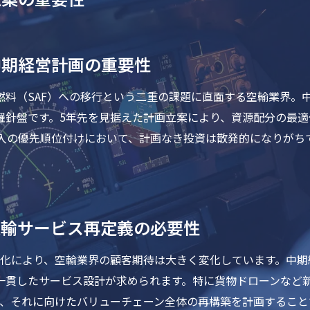
中期経営計画の重要性
燃料（SAF）への移行という二重の課題に直面する空輸業界。
羅針盤です。5年先を見据えた計画立案により、資源配分の最
導入の優先順位付けにおいて、計画なき投資は散発的になりがち
。
空輸サービス再定義の必要性
変化により、空輸業界の顧客期待は大きく変化しています。中
一貫したサービス設計が求められます。特に貨物ドローンなど
し、それに向けたバリューチェーン全体の再構築を計画するこ