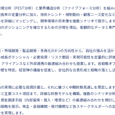
環境分析（PEST分析）と業界構造分析（ファイブフォース分析）を組
成長率の定量分析に加え、技術トレンド・規制動向・顧客ニーズ変化な
みを詳細にマッピングし、競争環境の将来像を複数シナリオで提示しま
自のポジショニングを確立するための示唆を導出。客観的なデータと専
す。
透・市場開発・製品開発・多角化の4つの方向性から、自社の強みを活か
の成長ポテンシャル・必要投資・リスク要因・実現可能性を定量的に評
A・アライアンスなど外部連携の最適組み合わせも提案します。各戦略オ
障壁を特定。経営陣の議論を促進し、全社的な合意形成と戦略の落とし
略の実現に必要な投資計画と、それに基づく中期財務見通しを策定しま
など主要コスト項目まで、詳細な財務モデルを構築。複数のシナリオ分
。資金調達手段（内部留保・借入・増資など）の最適組み合わせを検討
務戦略を提示。株主・金融機関・格付機関など各ステークホルダーへの
ンを実現します。