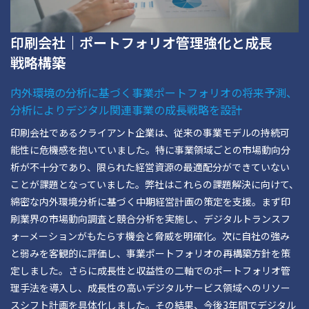
印刷会社｜ポートフォリオ管理強化と成長
戦略構築
内外環境の分析に基づく事業ポートフォリオの将来予測、
分析によりデジタル関連事業の成長戦略を設計
印刷会社であるクライアント企業は、従来の事業モデルの持続可
能性に危機感を抱いていました。特に事業領域ごとの市場動向分
析が不十分であり、限られた経営資源の最適配分ができていない
ことが課題となっていました。弊社はこれらの課題解決に向けて、
綿密な内外環境分析に基づく中期経営計画の策定を支援。まず印
刷業界の市場動向調査と競合分析を実施し、デジタルトランスフ
ォーメーションがもたらす機会と脅威を明確化。次に自社の強み
と弱みを客観的に評価し、事業ポートフォリオの再構築方針を策
定しました。さらに成長性と収益性の二軸でのポートフォリオ管
理手法を導入し、成長性の高いデジタルサービス領域へのリソー
スシフト計画を具体化しました。その結果、今後3年間でデジタル