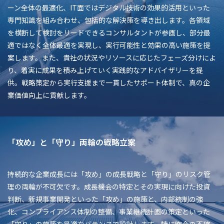
ーン全体の最適化、IT面ではデジタル技術の効果的活用といった
専門知識を組み合わせ、包括的な解決策を導き出します。各領域
を横断して検討をリードできるコンサルタントが参画し、部分最
適ではなく全体最適を実現し、実行可能性と効果の高い施策を提
案します。また、貴社の状況やリソースに応じたフェーズ分けによ
り、着実に成果を積み上げていく実践的なアドバイザリーを提
供。戦略策定から実行支援まで一貫したサポート体制で、真の企
業価値向上に貢献します。
「攻め」と「守り」両輪の戦略立案
持続的な企業成長には「攻め」の成長戦略と「守り」のリスク管
理の両輪が不可欠です。成長機会の特定とその実現に向けた投資
判断、新規事業開発といった「攻め」の施策と、内部統制の強
化、コンプライアンス体制の整備、事業継続計画の策定といった