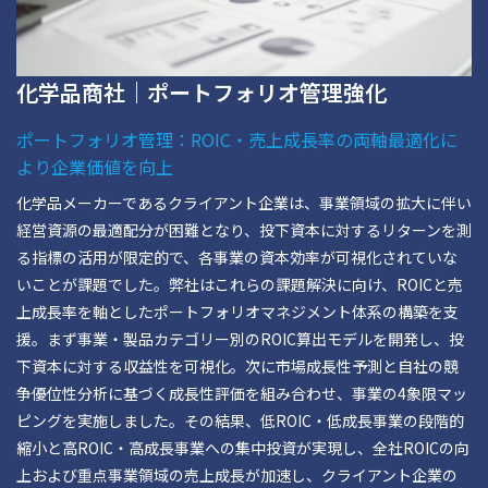
化学品商社｜ポートフォリオ管理強化
ポートフォリオ管理：ROIC・売上成長率の両軸最適化に
より企業価値を向上
化学品メーカーであるクライアント企業は、事業領域の拡大に伴い
経営資源の最適配分が困難となり、投下資本に対するリターンを測
る指標の活用が限定的で、各事業の資本効率が可視化されていな
いことが課題でした。弊社はこれらの課題解決に向け、ROICと売
上成長率を軸としたポートフォリオマネジメント体系の構築を支
援。まず事業・製品カテゴリー別のROIC算出モデルを開発し、投
下資本に対する収益性を可視化。次に市場成長性予測と自社の競
争優位性分析に基づく成長性評価を組み合わせ、事業の4象限マッ
ピングを実施しました。その結果、低ROIC・低成長事業の段階的
縮小と高ROIC・高成長事業への集中投資が実現し、全社ROICの向
上および重点事業領域の売上成長が加速し、クライアント企業の