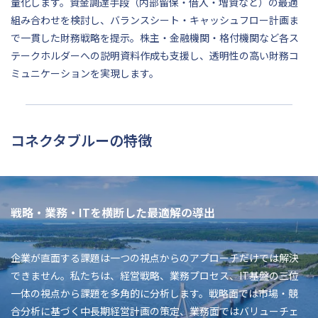
量化します。資金調達手段（内部留保・借入・増資など）の最適
組み合わせを検討し、バランスシート・キャッシュフロー計画ま
で一貫した財務戦略を提示。株主・金融機関・格付機関など各ス
テークホルダーへの説明資料作成も支援し、透明性の高い財務コ
ミュニケーションを実現します。
コネクタブルーの特徴
戦略・業務・ITを横断した最適解の導出
企業が直面する課題は一つの視点からのアプローチだけでは解決
できません。私たちは、経営戦略、業務プロセス、IT基盤の三位
一体の視点から課題を多角的に分析します。戦略面では市場・競
合分析に基づく中長期経営計画の策定、業務面ではバリューチェ