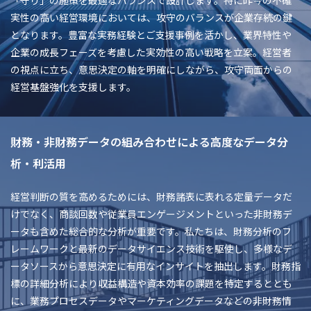
「守り」の施策を最適なバランスで設計します。特に昨今の不確
実性の高い経営環境においては、攻守のバランスが企業存続の鍵
となります。豊富な実務経験とご支援事例を活かし、業界特性や
企業の成長フェーズを考慮した実効性の高い戦略を立案。経営者
の視点に立ち、意思決定の軸を明確にしながら、攻守両面からの
経営基盤強化を支援します。
財務・非財務データの組み合わせによる高度なデータ分
析・利活用
経営判断の質を高めるためには、財務諸表に表れる定量データだ
けでなく、商談回数や従業員エンゲージメントといった非財務デ
ータも含めた総合的な分析が重要です。私たちは、財務分析のフ
レームワークと最新のデータサイエンス技術を駆使し、多様なデ
ータソースから意思決定に有用なインサイトを抽出します。財務指
標の詳細分析により収益構造や資本効率の課題を特定するととも
に、業務プロセスデータやマーケティングデータなどの非財務情