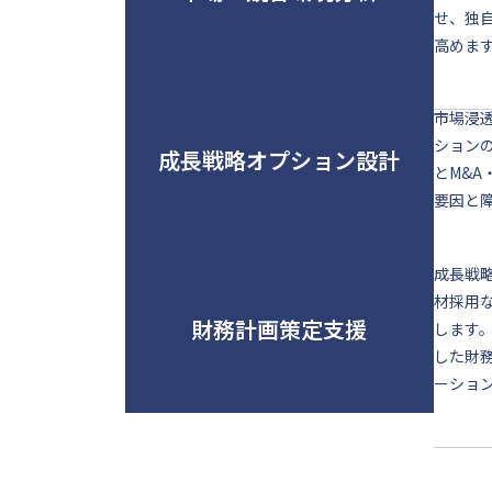
せ、独
高めま
市場浸
ション
成長戦略オプション設計
とM&
要因と
成長戦
材採用
財務計画策定支援
します
した財
ーショ