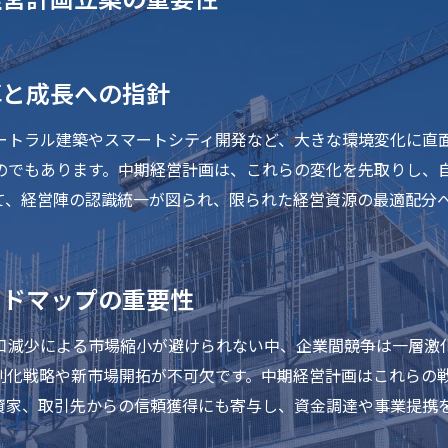
革と成長への指針
ートラル建築やスマートシティ開発など、大きな環境変化に直
のでもあります。中期経営計画は、これらの変化を先取りし、
て、経営陣の認識統一が図られ、限られた経営資源の最適配分
ードマップの重要性
口減少による市場縮小が避けられない中、企業間競争は一層激
差別化戦略や新市場開拓が不可欠です。中期経営計画はこれらの
資家、取引先からの信頼獲得にも寄与し、資金調達や事業提携