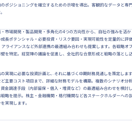
自のポジショニングを確立するための示唆を導出。客観的なデータと専
す。
透・市場開発・製品開発・多角化の4つの方向性から、自社の強みを活か
の成長ポテンシャル・必要投資・リスク要因・実現可能性を定量的に評
A・アライアンスなど外部連携の最適組み合わせも提案します。各戦略オ
障壁を特定。経営陣の議論を促進し、全社的な合意形成と戦略の落とし
略の実現に必要な投資計画と、それに基づく中期財務見通しを策定しま
など主要コスト項目まで、詳細な財務モデルを構築。複数のシナリオ分
。資金調達手段（内部留保・借入・増資など）の最適組み合わせを検討
務戦略を提示。株主・金融機関・格付機関など各ステークホルダーへの
ンを実現します。