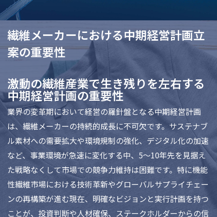
繊維メーカーにおける中期経営計画立
案の重要性
激動の繊維産業で生き残りを左右する
中期経営計画の重要性
業界の変革期において経営の羅針盤となる中期経営計画
は、繊維メーカーの持続的成長に不可欠です。サステナブ
ル素材への需要拡大や環境規制の強化、デジタル化の加速
など、事業環境が急速に変化する中、5〜10年先を見据え
た戦略なくして市場での競争力維持は困難です。特に機能
性繊維市場における技術革新やグローバルサプライチェー
ンの再構築が進む現在、明確なビジョンと実行計画を持つ
ことが、投資判断や人材確保、ステークホルダーからの信