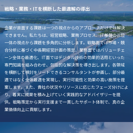
戦略・業務・ITを横断した最適解の導出
企業が直面する課題は一つの視点からのアプローチだけでは解決
できません。私たちは、経営戦略、業務プロセス、IT基盤の三位
一体の視点から課題を多角的に分析します。戦略面では市場・競
合分析に基づく中長期経営計画の策定、業務面ではバリューチェ
ーン全体の最適化、IT面ではデジタル技術の効果的活用といった
専門知識を組み合わせ、包括的な解決策を導き出します。各領域
を横断して検討をリードできるコンサルタントが参画し、部分最
適ではなく全体最適を実現し、実行可能性と効果の高い施策を提
案します。また、貴社の状況やリソースに応じたフェーズ分けによ
り、着実に成果を積み上げていく実践的なアドバイザリーを提
供。戦略策定から実行支援まで一貫したサポート体制で、真の企
業価値向上に貢献します。