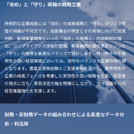
「攻め」と「守り」両輪の戦略立案
持続的な企業成長には「攻め」の成長戦略と「守り」のリスク管
理の両輪が不可欠です。成長機会の特定とその実現に向けた投資
判断、新規事業開発といった「攻め」の施策と、内部統制の強
化、コンプライアンス体制の整備、事業継続計画の策定といった
「守り」の施策を最適なバランスで設計します。特に昨今の不確
実性の高い経営環境においては、攻守のバランスが企業存続の鍵
となります。豊富な実務経験とご支援事例を活かし、業界特性や
企業の成長フェーズを考慮した実効性の高い戦略を立案。経営者
の視点に立ち、意思決定の軸を明確にしながら、攻守両面からの
経営基盤強化を支援します。
財務・非財務データの組み合わせによる高度なデータ分
析・利活用