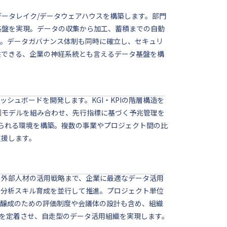
ータレイク/データウェアハウスを構築します。部門
基盤を実現。データの収集から加工、蓄積までの自動
す。データガバナンス体制も同時に確立し、セキュリ
供できる、企業の神経系統とも言えるデータ基盤を構
シュボードを開発します。KGI・KPIの階層構造を
測モデルを組み合わせ、先行指標に基づく予兆管理を
得られる環境を構築。複数の事業やプロジェクト間の比
支援します。
、外部人材の活用戦略まで、企業に最適なデータ活用
の分析スキル育成を並行して推進。プロジェクト単位
化醸成のための評価制度や会議体の設計も含め、組織
ルを定着させ、自走型のデータ活用組織を実現します。