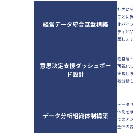
社内に
ごとに
経営データ統合基盤構築
化パイ
ティと
築しま
経営層
意思決定支援ダッシュボー
可視化
ド設計
実現し
較分析
データ
体制を
データ分析組織体制構築
でのア
全体の