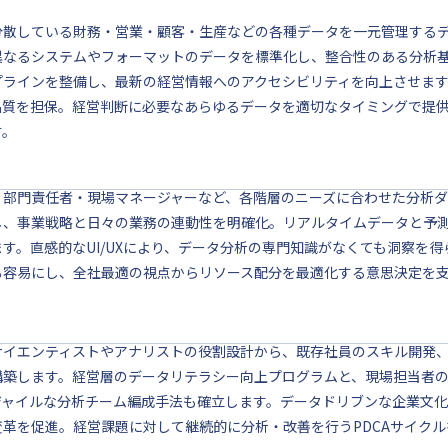
分散している財務・営業・顧客・生産などの各種データを一元管理するデ
異なるシステムやフォーマットのデータを標準化し、整合性のある分析
プラインを整備し、最新の経営情報へのアクセシビリティを向上させま
品質を担保。経営判断に必要なあらゆるデータを適切なタイミングで提
す。
・部門責任者・現場マネージャーなど、各階層のニーズに合わせた分析ダッ
し、事業戦略と日々の業務の連動性を明確化。リアルタイムデータと予
ます。直感的なUI/UXにより、データ分析の専門知識がなくても洞察を
も容易にし、全社最適の視点からリソース配分を最適化する意思決定を
サイエンティストやアナリストの役割設計から、既存社員のスキル開発
構築します。経営層のデータリテラシー向上プログラムと、現場担当者
ジャイルな分析チーム編成手法も確立します。データドリブンな企業文
変革を促進。経営課題に対して継続的に分析・改善を行うPDCAサイク