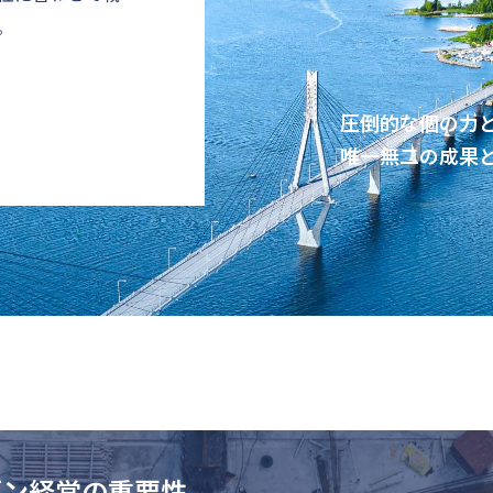
。
圧倒的な個の力
唯一無二の成果
ブン経営の重要性