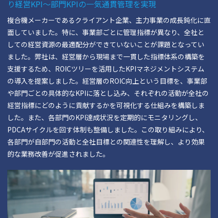
り経営KPI～部門KPIの一気通貫管理を実現
複合機メーカーであるクライアント企業、主力事業の成長鈍化に直
面していました。特に、事業部ごとに管理指標が異なり、全社と
しての経営資源の最適配分ができていないことが課題となってい
ました。弊社は、経営層から現場まで一貫した指標体系の構築を
支援するため、ROICツリーを活用したKPIマネジメントシステム
の導入を提案しました。経営層のROIC向上という目標を、事業部
や部門ごとの具体的なKPIに落とし込み、それぞれの活動が全社の
経営指標にどのように貢献するかを可視化する仕組みを構築しま
した。また、各部門のKPI達成状況を定期的にモニタリングし、
PDCAサイクルを回す体制も整備しました。この取り組みにより、
各部門が自部門の活動と全社目標との関連性を理解し、より効果
的な業務改善が促進されました。