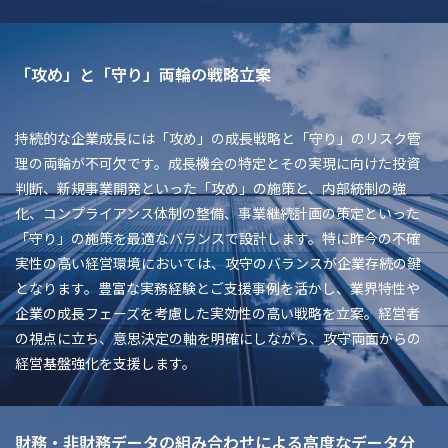
「攻め」と「守り」両輪の戦略立案
持続的な企業成長には「攻め」の成長戦略と「守り」のリスク管
理の両輪が不可欠です。成長機会の特定とその実現に向けた投資
判断、新規事業開発といった「攻め」の施策と、内部統制の強
化、コンプライアンス体制の整備、事業継続計画の策定といった
「守り」の施策を最適なバランスで設計します。特に昨今の不確
実性の高い経営環境においては、攻守のバランスが企業存続の鍵
となります。豊富な実務経験とご支援事例を活かし、業界特性や
企業の成長フェーズを考慮した実効性の高い戦略を立案。経営者
の視点に立ち、意思決定の軸を明確にしながら、攻守両面からの
経営基盤強化を支援します。
財務・非財務データの組み合わせによる高度なデータ分