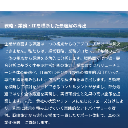
戦略・業務・ITを横断した最適解の導出
企業が直面する課題は一つの視点からのアプローチだけでは解決
できません。私たちは、経営戦略、業務プロセス、IT基盤の三位
一体の視点から課題を多角的に分析します。戦略面では市場・競
合分析に基づく中長期経営計画の策定、業務面ではバリューチェ
ーン全体の最適化、IT面ではデジタル技術の効果的活用といった
専門知識を組み合わせ、包括的な解決策を導き出します。各領域
を横断して検討をリードできるコンサルタントが参画し、部分最
適ではなく全体最適を実現し、実行可能性と効果の高い施策を提
案します。また、貴社の状況やリソースに応じたフェーズ分けによ
り、着実に成果を積み上げていく実践的なアドバイザリーを提
供。戦略策定から実行支援まで一貫したサポート体制で、真の企
業価値向上に貢献します。