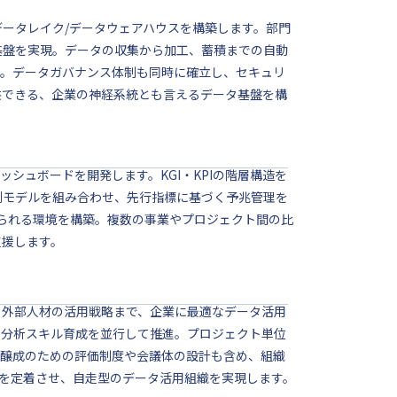
ータレイク/データウェアハウスを構築します。部門
基盤を実現。データの収集から加工、蓄積までの自動
す。データガバナンス体制も同時に確立し、セキュリ
供できる、企業の神経系統とも言えるデータ基盤を構
シュボードを開発します。KGI・KPIの階層構造を
測モデルを組み合わせ、先行指標に基づく予兆管理を
得られる環境を構築。複数の事業やプロジェクト間の比
支援します。
、外部人材の活用戦略まで、企業に最適なデータ活用
の分析スキル育成を並行して推進。プロジェクト単位
化醸成のための評価制度や会議体の設計も含め、組織
ルを定着させ、自走型のデータ活用組織を実現します。