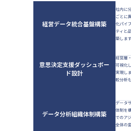
社内に
ごとに
経営データ統合基盤構築
化パイ
ティと
築しま
経営層
意思決定支援ダッシュボー
可視化
ド設計
実現し
較分析
データ
体制を
データ分析組織体制構築
でのア
全体の