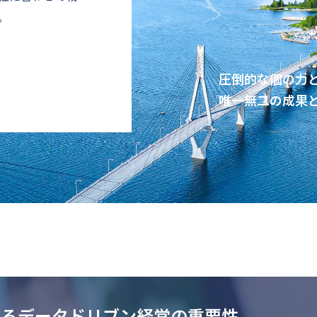
。
圧倒的な個の力
唯一無二の成果
けるデータドリブン経営の重要性