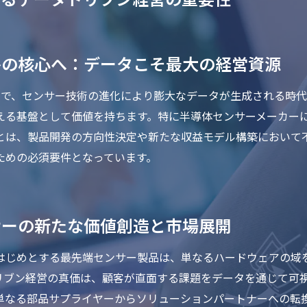
略の核心へ：データこそ最大の経営資源
技術まで、センサー技術の進化により膨大なデータが生成される時
える基盤として価値を持ちます。特に半導体センサーメーカー
とは、製品開発の方向性決定や新たな収益モデル構築において
ための必須要件となっています。
サーの新たな価値創造と市場展開
はじめとする最先端センサー製品は、単なるハードウェアの域
リブン経営の真価は、顧客が直面する課題をデータを通じて可
単なる部品サプライヤーからソリューションパートナーへの転