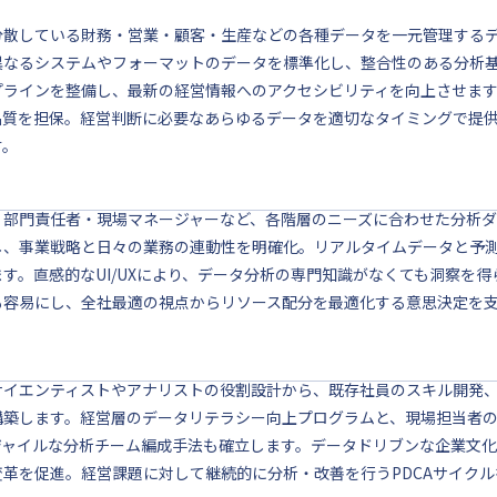
分散している財務・営業・顧客・生産などの各種データを一元管理するデ
異なるシステムやフォーマットのデータを標準化し、整合性のある分析
プラインを整備し、最新の経営情報へのアクセシビリティを向上させま
品質を担保。経営判断に必要なあらゆるデータを適切なタイミングで提
す。
・部門責任者・現場マネージャーなど、各階層のニーズに合わせた分析ダッ
し、事業戦略と日々の業務の連動性を明確化。リアルタイムデータと予
ます。直感的なUI/UXにより、データ分析の専門知識がなくても洞察を
も容易にし、全社最適の視点からリソース配分を最適化する意思決定を
サイエンティストやアナリストの役割設計から、既存社員のスキル開発
構築します。経営層のデータリテラシー向上プログラムと、現場担当者
ジャイルな分析チーム編成手法も確立します。データドリブンな企業文
変革を促進。経営課題に対して継続的に分析・改善を行うPDCAサイク