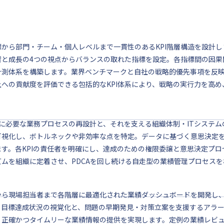
標から部門・チーム・個人レベルまで一貫性のあるKPI階層構造を設計
習と成長の4つの視点からバランスの取れた指標を設定。各指標間の因果
計測体系を構築します。業界ベンチマークと自社の戦略的優先事項を反
上への貢献度を評価できる包括的なKPI体系により、戦略の実行力を高
達成に必要な業務プロセスの再設計と、それを支える組織体制・ITシステ
可視化し、ボトルネックや非効率な点を特定。データに基づく意思決定
ます。各KPIの責任者を明確にし、達成のための権限委譲と意思決定プ
ズムを組織に定着させ、PDCAを回し続ける自走型の業績管理プロセスを
から現場担当者まで各階層に最適化された業績ダッシュボードを開発し、
。目標達成状況の視覚化と、問題の早期発見・対策立案を支援するアラ
、正確かつタイムリーな業績情報の提供を実現します。定例の業績レビ