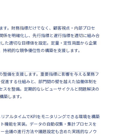
します。財務指標だけでなく、顧客視点・内部プロセ
関係を明確化し、先行指標と遅行指標を適切に組み合
映した適切な目標値を設定。定量・定性両面から企業
め、持続的な競争優位性の構築を支援します。
ムの整備を支援します。重要指標に影響を与える業務フ
を促進する仕組みと、部門間の壁を越えた協働体制を
ロセスを整備。定期的なレビューサイクルと問題解決の
構築します。
リアルタイムでKPIをモニタリングできる環境を構築
ート機能を実装。データの自動収集・集計プロセスを
ュー会議の進行方法や議題設定も含めた実践的なノウ