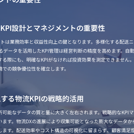
KPI設計とマネジメントの重要性
メントは業務効率と収益性向上の鍵となります。多様化する配送
るデータを活用したKPI管理は経営判断の精度を高めます。自
する際にも、明確なKPIがなければ投資効果を測定できません
境での競争優位性を確立します。
する物流KPIの戦略的活用
析可能なデータの質と量に大きく左右されます。戦略的なKPI
います。物流DXの進展により収集可能となった膨大なデータか
します。配送効率やコスト構造の可視化に留まらず、顧客満足