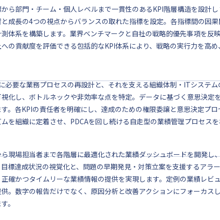
標から部門・チーム・個人レベルまで一貫性のあるKPI階層構造を設計
習と成長の4つの視点からバランスの取れた指標を設定。各指標間の因果
計測体系を構築します。業界ベンチマークと自社の戦略的優先事項を反
上への貢献度を評価できる包括的なKPI体系により、戦略の実行力を高
達成に必要な業務プロセスの再設計と、それを支える組織体制・ITシステ
可視化し、ボトルネックや非効率な点を特定。データに基づく意思決定
ます。各KPIの責任者を明確にし、達成のための権限委譲と意思決定プ
ズムを組織に定着させ、PDCAを回し続ける自走型の業績管理プロセスを
から現場担当者まで各階層に最適化された業績ダッシュボードを開発し、
。目標達成状況の視覚化と、問題の早期発見・対策立案を支援するアラ
、正確かつタイムリーな業績情報の提供を実現します。定例の業績レビ
提供。数字の報告だけでなく、原因分析と改善アクションにフォーカス
ます。