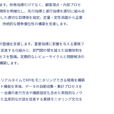
します。財務指標だけでなく、顧客視点・内部プロセ
関係を明確化し、先行指標と遅行指標を適切に組み合
映した適切な目標値を設定。定量・定性両面から企業
め、持続的な競争優位性の構築を支援します。
ムの整備を支援します。重要指標に影響を与える業務フ
を促進する仕組みと、部門間の壁を越えた協働体制を
ロセスを整備。定期的なレビューサイクルと問題解決の
構築します。
リアルタイムでKPIをモニタリングできる環境を構築
ート機能を実装。データの自動収集・集計プロセスを
ュー会議の進行方法や議題設定も含めた実践的なノウ
した生産的な対話を促進する業績モニタリング文化を