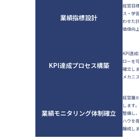
経営目
ス・学
業績指標設計
わせた
価値向
KPI
ローを
KPI達成プロセス構築
確立し
メカニ
経営層
します
業績モニタリング体制確立
整備し
ハウを
醸成し