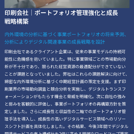
印刷会社｜ポートフォリオ管理強化と成長
戦略構築
内外環境の分析に基づく事業ポートフォリオの将来予測、
分析によりデジタル関連事業の成長戦略を設計
印刷会社であるクライアント企業は、従来の事業モデルの持続可
能性に危機感を抱いていました。特に事業領域ごとの市場動向分
析が不十分であり、限られた経営資源の最適配分ができていない
ことが課題となっていました。弊社はこれらの課題解決に向けて、
綿密な内外環境分析に基づく中期経営計画の策定を支援。まず印
刷業界の市場動向調査と競合分析を実施し、デジタルトランスフ
ォーメーションがもたらす機会と脅威を明確化。次に自社の強み
と弱みを客観的に評価し、事業ポートフォリオの再構築方針を策
定しました。さらに成長性と収益性の二軸でのポートフォリオ管
理手法を導入し、成長性の高いデジタルサービス領域へのリソー
スシフト計画を具体化しました。その結果、今後3年間でデジタル
関連サービスの売上構成比を2倍に高める明確なロードマップ策定