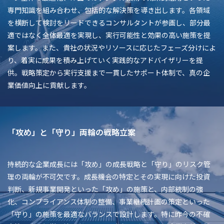
専門知識を組み合わせ、包括的な解決策を導き出します。各領域
を横断して検討をリードできるコンサルタントが参画し、部分最
適ではなく全体最適を実現し、実行可能性と効果の高い施策を提
案します。また、貴社の状況やリソースに応じたフェーズ分けによ
り、着実に成果を積み上げていく実践的なアドバイザリーを提
供。戦略策定から実行支援まで一貫したサポート体制で、真の企
業価値向上に貢献します。
「攻め」と「守り」両輪の戦略立案
持続的な企業成長には「攻め」の成長戦略と「守り」のリスク管
理の両輪が不可欠です。成長機会の特定とその実現に向けた投資
判断、新規事業開発といった「攻め」の施策と、内部統制の強
化、コンプライアンス体制の整備、事業継続計画の策定といった
「守り」の施策を最適なバランスで設計します。特に昨今の不確