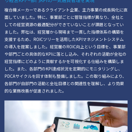
り経営KPI～部門KPIの一気通貫管理を実現
複合機メーカーであるクライアント企業、主力事業の成長鈍化に直
面していました。特に、事業部ごとに管理指標が異なり、全社と
しての経営資源の最適配分ができていないことが課題となってい
ました。弊社は、経営層から現場まで一貫した指標体系の構築を
支援するため、ROICツリーを活用したKPIマネジメントシステム
の導入を提案しました。経営層のROIC向上という目標を、事業部
や部門ごとの具体的なKPIに落とし込み、それぞれの活動が全社の
経営指標にどのように貢献するかを可視化する仕組みを構築しま
した。また、各部門のKPI達成状況を定期的にモニタリングし、
PDCAサイクルを回す体制も整備しました。この取り組みにより、
各部門が自部門の活動と全社目標との関連性を理解し、より効果
的な業務改善が促進されました。