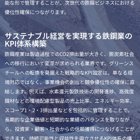
能な形で管理することが、次世代の鉄鋼ビジネスにおける
優位性確保につながります。
サステナブル経営を実現する鉄鋼業の
KPI体系構築
鉄鋼産業は製造過程でのCO2排出量が大きく、脱炭素社会
への移行において変革が求められる業界です。グリーンス
チールへの転換を見据えた戦略的なKPI設定は、単なる環
境対応ではなく、事業機会の創出と競争優位性の確保に直
結します。例えば、水素還元製鉄技術の開発進捗、高強度
鋼材などの環境配慮型製品の売上比率、エネルギー効率、
スコープ1・2・3排出量などを包括的に管理することで、
長期的な企業価値と短期的な業績のバランスを取りなが
ら、投資家・顧客・社会からの信頼獲得につなげることが
できます。持続可能性と収益性を両立させるKPI体系の構