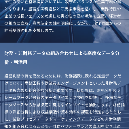
実性の高い経営環境においては、攻守のバランスが企業存続の鍵
となります。豊富な実務経験とご支援事例を活かし、業界特性や
企業の成長フェーズを考慮した実効性の高い戦略を立案。経営者
の視点に立ち、意思決定の軸を明確にしながら、攻守両面からの
経営基盤強化を支援します。
財務・非財務データの組み合わせによる高度なデータ分
析・利活用
経営判断の質を高めるためには、財務諸表に表れる定量データだ
けでなく、商談回数や従業員エンゲージメントといった非財務デ
ータも含めた総合的な分析が重要です。私たちは、財務分析のフ
レームワークと最新のデータサイエンス技術を駆使し、多様なデ
ータソースから意思決定に有用なインサイトを抽出します。財務指
標の詳細分析により収益構造や資本効率の課題を特定するととも
に、業務プロセスデータやマーケティングデータなどの非財務情
報を組み合わせることで、財務パフォーマンスの真因を突き止め