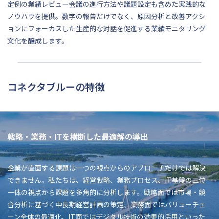
定例の業績レビュー会議の進行方法や議題設定も含めた実践的な
ノウハウを提供。数字の報告だけでなく、原因分析と改善アクシ
ョンにフォーカスした生産的な対話を促進する業績モニタリング
文化を醸成します。
コネクタブルーの特徴
戦略・業務・ITを横断した最適解の導出
企業が直面する課題は一つの視点からのアプローチだけでは解決
できません。私たちは、経営戦略、業務プロセス、IT基盤の三位
一体の視点から課題を多角的に分析します。戦略面では市場・競
合分析に基づく中長期経営計画の策定、業務面ではバリューチェ
ーン全体の最適化、IT面ではデジタル技術の効果的活用といった