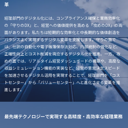
革
経理部門のデジタル化には、コンプライアンス確保と業務効率化
の「守りのDX」と、経営への価値提供を高める「攻めのDX」の両
面があります。私たちは短期的な効率化と中長期的な価値創造を
バランスよく実現するデジタル変革を支援します。守りの面で
は、仕訳の自動化や電子帳簿保存法対応、内部統制の強化など、
正確性向上とコスト削減を両立するデジタル化を推進。一方、攻
めの面では、リアルタイム経営ダッシュボードの構築や、高度な
収益シミュレーション機能の実装など、経営の意思決定スピード
を加速させるデジタル活用を実現することで、経理部門を「コス
トセンター」から「バリューセンター」へと進化させる変革を推
進します。
最先端テクノロジーで実現する高精度・高効率な経理業務