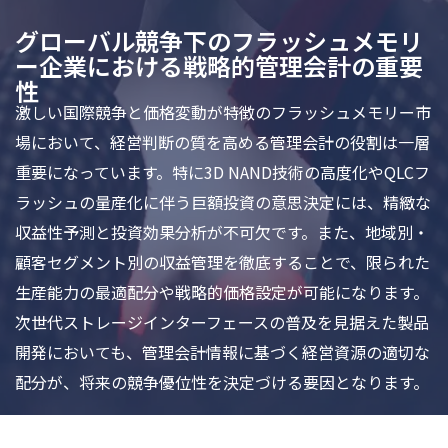
グローバル競争下のフラッシュメモリ
ー企業における戦略的管理会計の重要
性
激しい国際競争と価格変動が特徴のフラッシュメモリー市
場において、経営判断の質を高める管理会計の役割は一層
重要になっています。特に3D NAND技術の高度化やQLCフ
ラッシュの量産化に伴う巨額投資の意思決定には、精緻な
収益性予測と投資効果分析が不可欠です。また、地域別・
顧客セグメント別の収益管理を徹底することで、限られた
生産能力の最適配分や戦略的価格設定が可能になります。
次世代ストレージインターフェースの普及を見据えた製品
開発においても、管理会計情報に基づく経営資源の適切な
配分が、将来の競争優位性を決定づける要因となります。