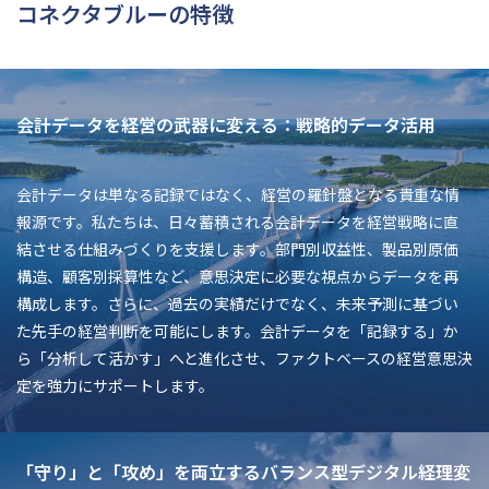
コネクタブルーの特徴
会計データを経営の武器に変える：戦略的データ活用
会計データは単なる記録ではなく、経営の羅針盤となる貴重な情
報源です。私たちは、日々蓄積される会計データを経営戦略に直
結させる仕組みづくりを支援します。部門別収益性、製品別原価
構造、顧客別採算性など、意思決定に必要な視点からデータを再
構成します。さらに、過去の実績だけでなく、未来予測に基づい
た先手の経営判断を可能にします。会計データを「記録する」か
ら「分析して活かす」へと進化させ、ファクトベースの経営意思決
定を強力にサポートします。
「守り」と「攻め」を両立するバランス型デジタル経理変