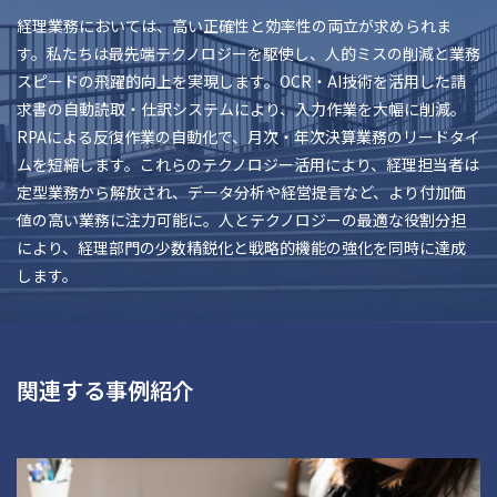
経理業務においては、高い正確性と効率性の両立が求められま
す。私たちは最先端テクノロジーを駆使し、人的ミスの削減と業務
スピードの飛躍的向上を実現します。OCR・AI技術を活用した請
求書の自動読取・仕訳システムにより、入力作業を大幅に削減。
RPAによる反復作業の自動化で、月次・年次決算業務のリードタイ
ムを短縮します。これらのテクノロジー活用により、経理担当者は
定型業務から解放され、データ分析や経営提言など、より付加価
値の高い業務に注力可能に。人とテクノロジーの最適な役割分担
により、経理部門の少数精鋭化と戦略的機能の強化を同時に達成
します。
関連する事例紹介