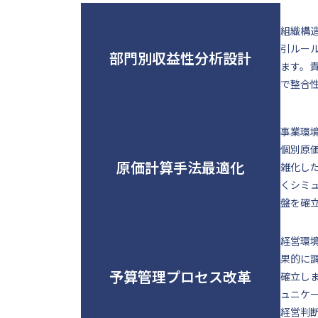
組織構
引ルー
部門別収益性分析設計
ます。
で整合
事業環
個別原
原価計算手法最適化
雑化し
くシミ
盤を確
経営環
果的に
予算管理プロセス改革
確立し
ュニケ
経営判