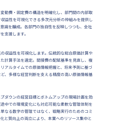
・変動費・固定費の構造を明確化し、部門間の内部取
で収益性を可視化できる多次元分析の枠組みを提供し
者意識を醸成。各部門の独自性を反映しつつも、全社
断を支援します。
真の収益性を可視化します。伝統的な総合原価計算や
じた計算手法を選定。間接費の配賦基準を見直し、複
。リアルタイムでの原価情報把握と、将来予測に基づ
など、多様な経営判断を支える精度の高い原価情報基
ップダウンの経営目標とボトムアップの現場計画を効
度途中での環境変化にも対応可能な柔軟な管理体制を
。単なる数字の管理ではなく、戦略実行のためのコミ
率化と質向上の両立により、本業へのリソース集中と