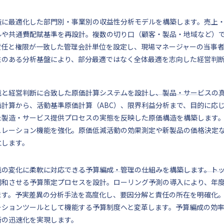
造に最適化した部門別・事業別の収益性分析モデルを構築します。売上
ルや共通費配賦基準を再設計。複数の切り口（顧客・製品・地域など）
責任と権限が一致した管理会計単位を設定し、現場マネージャーの当事
性のある分析基盤により、部分最適ではなく全体最適を志向した経営判
境と経営判断に合致した原価計算システムを設計し、製品・サービスの
価計算から、活動基準原価計算（ABC）、限界利益分析まで、目的に応
た製造・サービス提供プロセスの実態を反映した原価構造を構築します
ュレーション機能を強化。原価低減活動の効果測定や新製品の価格決定
立します。
境の変化に柔軟に対応できる予算編成・管理の仕組みを構築します。ト
調和させる予算策定プロセスを設計。ローリング予測の導入により、年
ます。予実差異の分析手法を高度化し、要因分解と責任の所在を明確化
ーションツールとして機能する予算制度へと変革します。予算編成の効
断の迅速化を実現します。