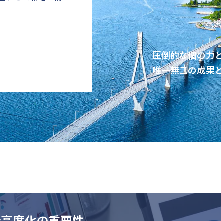
圧倒的な個の力
唯一無二の成果
計高度化の重要性