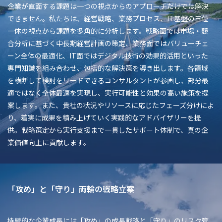
企業が直面する課題は一つの視点からのアプローチだけでは解決
できません。私たちは、経営戦略、業務プロセス、IT基盤の三位
一体の視点から課題を多角的に分析します。戦略面では市場・競
合分析に基づく中長期経営計画の策定、業務面ではバリューチェ
ーン全体の最適化、IT面ではデジタル技術の効果的活用といった
専門知識を組み合わせ、包括的な解決策を導き出します。各領域
を横断して検討をリードできるコンサルタントが参画し、部分最
適ではなく全体最適を実現し、実行可能性と効果の高い施策を提
案します。また、貴社の状況やリソースに応じたフェーズ分けによ
り、着実に成果を積み上げていく実践的なアドバイザリーを提
供。戦略策定から実行支援まで一貫したサポート体制で、真の企
業価値向上に貢献します。
「攻め」と「守り」両輪の戦略立案
持続的な企業成長には「攻め」の成長戦略と「守り」のリスク管