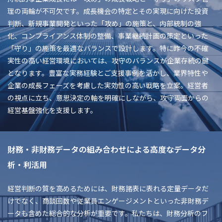
理の両輪が不可欠です。成長機会の特定とその実現に向けた投資
判断、新規事業開発といった「攻め」の施策と、内部統制の強
化、コンプライアンス体制の整備、事業継続計画の策定といった
「守り」の施策を最適なバランスで設計します。特に昨今の不確
実性の高い経営環境においては、攻守のバランスが企業存続の鍵
となります。豊富な実務経験とご支援事例を活かし、業界特性や
企業の成長フェーズを考慮した実効性の高い戦略を立案。経営者
の視点に立ち、意思決定の軸を明確にしながら、攻守両面からの
経営基盤強化を支援します。
財務・非財務データの組み合わせによる高度なデータ分
析・利活用
経営判断の質を高めるためには、財務諸表に表れる定量データだ
けでなく、商談回数や従業員エンゲージメントといった非財務デ
ータも含めた総合的な分析が重要です。私たちは、財務分析のフ