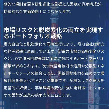
期的な規制変更や技術進化も見据えた柔軟な資産構成が、
持続的な企業価値向上につながります。
市場リスクと脱炭素化の両立を実現す
るポートフォリオ戦略
電力自由化と脱炭素化の同時進行により、電力会社は新た
な経営課題に直面しています。卸電力市場の価格変動リス
クと、CO2排出削減要請に同時に対応するポートフォリオ
構築が求められます。次世代蓄電技術の活用や分散型エネ
ルギーリソースの統合により、需給調整能力を高めつつ環
境価値を最大化することが重要です。多様なリスク要因を
定量的に評価し、事業環境の変化に強い電源ポートフォリ
オの設計が企業の競争力を左右します。