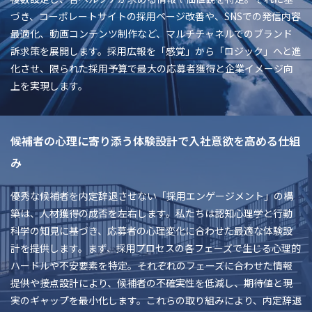
づき、コーポレートサイトの採用ページ改善や、SNSでの発信内容
最適化、動画コンテンツ制作など、マルチチャネルでのブランド
訴求策を展開します。採用広報を「感覚」から「ロジック」へと進
化させ、限られた採用予算で最大の応募者獲得と企業イメージ向
上を実現します。
候補者の心理に寄り添う体験設計で入社意欲を高める仕組
み
優秀な候補者を内定辞退させない「採用エンゲージメント」の構
築は、人材獲得の成否を左右します。私たちは認知心理学と行動
科学の知見に基づき、応募者の心理変化に合わせた最適な体験設
計を提供します。まず、採用プロセスの各フェーズで生じる心理的
ハードルや不安要素を特定。それぞれのフェーズに合わせた情報
提供や接点設計により、候補者の不確実性を低減し、期待値と現
実のギャップを最小化します。これらの取り組みにより、内定辞退