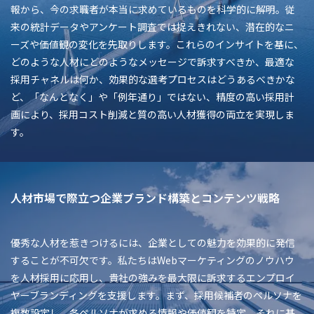
報から、今の求職者が本当に求めているものを科学的に解明。従
来の統計データやアンケート調査では捉えきれない、潜在的なニ
ーズや価値観の変化を先取りします。これらのインサイトを基に、
どのような人材にどのようなメッセージで訴求すべきか、最適な
採用チャネルは何か、効果的な選考プロセスはどうあるべきかな
ど、「なんとなく」や「例年通り」ではない、精度の高い採用計
画により、採用コスト削減と質の高い人材獲得の両立を実現しま
す。
人材市場で際立つ企業ブランド構築とコンテンツ戦略
優秀な人材を惹きつけるには、企業としての魅力を効果的に発信
することが不可欠です。私たちはWebマーケティングのノウハウ
を人材採用に応用し、貴社の強みを最大限に訴求するエンプロイ
ヤーブランディングを支援します。まず、採用候補者のペルソナを
複数設定し、各ペルソナが求める情報や価値観を特定。それに基