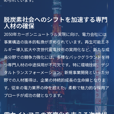
められています。
脱炭素社会へのシフトを加速する専門
人材の確保
2050年カーボンニュートラル実現に向け、電力会社には
事業構造の抜本的転換が求められています。再生可能エネ
ルギー導入拡大や次世代蓄電技術の実用化など、新たな成
長分野での競争力強化には、多様なバックグラウンドを持
つ専門人材の中途採用が不可欠です。特に環境技術、デジ
タルトランスフォーメーション、新規事業開発といった分
野での人材獲得は、企業の持続的成長の生命線となりま
す。従来の電力業界の枠を超えた、柔軟で魅力的な採用ア
プローチが成功の鍵となります。