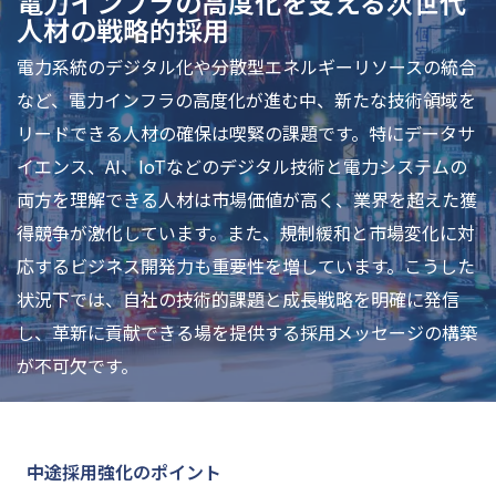
電力インフラの高度化を支える次世代
人材の戦略的採用
電力系統のデジタル化や分散型エネルギーリソースの統合
など、電力インフラの高度化が進む中、新たな技術領域を
リードできる人材の確保は喫緊の課題です。特にデータサ
イエンス、AI、IoTなどのデジタル技術と電力システムの
両方を理解できる人材は市場価値が高く、業界を超えた獲
得競争が激化しています。また、規制緩和と市場変化に対
応するビジネス開発力も重要性を増しています。こうした
状況下では、自社の技術的課題と成長戦略を明確に発信
し、革新に貢献できる場を提供する採用メッセージの構築
が不可欠です。
中途採用強化のポイント