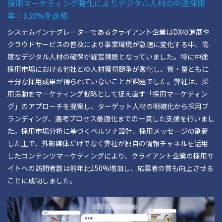
採用マーケティング強化によりデジタル人材の中途採用
率：150%を達成
システムインテグレーターであるクライアント企業はDXの進展や
クラウドサービスの普及により事業環境が急速に変化する中、高
度なデジタル人材の確保が経営課題となっていました。特に中途
採用市場における他社との人材獲得競争が激化し、質・量ともに
十分な採用成果が得られていないことが課題でした。弊社は、採
用活動をマーケティング戦略として捉え直す「採用マーケティン
グ」のアプローチを提案し、ターゲット人材の明確化から採用ブ
ランディング、選考プロセス最適化までの一貫した支援を行いまし
た。採用市場分析に基づくペルソナ設計、採用メッセージの刷新
した上で、外部媒体だけでなく弊社が独自の情報チャネルを活用
したコンテンツマーケティングにより、クライアント企業の採用サ
イトへの訪問者数は前年比150%増加し、応募者の質も向上させる
ことに成功しました。