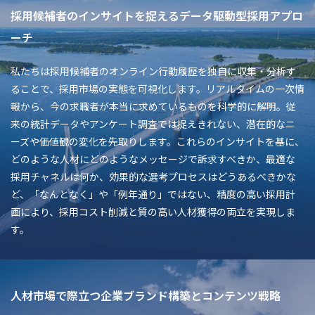
採用候補者のインサイトを捉えるデータ駆動型採用アプロ
ーチ
私たちは採用候補者のオンライン行動履歴を独自に収集・分析す
ることで、採用市場の実態を可視化します。リアルタイムの一次情
報から、今の求職者が本当に求めているものを科学的に解明。従
来の統計データやアンケート調査では捉えきれない、潜在的なニ
ーズや価値観の変化を先取りします。これらのインサイトを基に、
どのような人材にどのようなメッセージで訴求すべきか、最適な
採用チャネルは何か、効果的な選考プロセスはどうあるべきかな
ど、「なんとなく」や「例年通り」ではない、精度の高い採用計
画により、採用コスト削減と質の高い人材獲得の両立を実現しま
す。
人材市場で際立つ企業ブランド構築とコンテンツ戦略