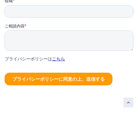
©CONNECTABLUE, Inc
.