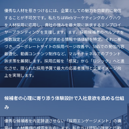
優秀な人材を惹きつけるには、企業としての魅力を効果的に発信
することが不可欠です。私たちはWebマーケティングのノウハウ
を人材採用に応用し、貴社の強みを最大限に訴求するエンプロイ
ヤーブランディングを支援します。まず、採用候補者のペルソナを
複数設定し、各ペルソナが求める情報や価値観を特定。それに基
づき、コーポレートサイトの採用ページ改善や、SNSでの発信内容
最適化、動画コンテンツ制作など、マルチチャネルでのブランド
訴求策を展開します。採用広報を「感覚」から「ロジック」へと進
化させ、限られた採用予算で最大の応募者獲得と企業イメージ向
上を実現します。
候補者の心理に寄り添う体験設計で入社意欲を高める仕組
み
優秀な候補者を内定辞退させない「採用エンゲージメント」の構
築は、人材獲得の成否を左右します。私たちは認知心理学と行動