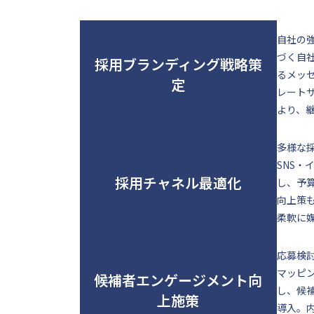
自社の
づく自社
採用ブランディング戦略策
るメッ
定
レート
より、
多様な
SNS
採用チャネル最適化
し、予
向上策
柔軟に
応募検
マッピ
候補者エンゲージメント向
し、候
上施策
導入。