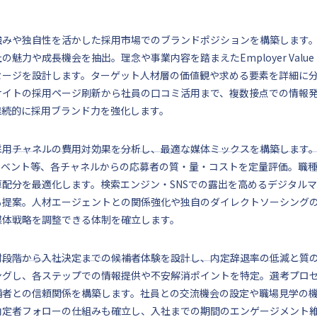
強みや独自性を活かした採用市場でのブランドポジションを構築します
の魅力や成長機会を抽出。理念や事業内容を踏まえたEmployer Value 
セージを設計します。ターゲット人材層の価値観や求める要素を詳細に
サイトの採用ページ刷新から社員の口コミ活用まで、複数接点での情報
継続的に採用ブランド力を強化します。
採用チャネルの費用対効果を分析し、最適な媒体ミックスを構築します
・イベント等、各チャネルからの応募者の質・量・コストを定量評価。職
算配分を最適化します。検索エンジン・SNSでの露出を高めるデジタル
も提案。人材エージェントとの関係強化や独自のダイレクトソーシング
媒体戦略を調整できる体制を確立します。
討段階から入社決定までの候補者体験を設計し、内定辞退率の低減と質
ングし、各ステップでの情報提供や不安解消ポイントを特定。選考プロ
補者との信頼関係を構築します。社員との交流機会の設定や職場見学の
内定者フォローの仕組みも確立し、入社までの期間のエンゲージメント