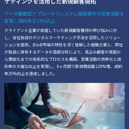
ケティングを活用した新規顧客開拓
データ駆動型アプローチでシステム開発案件の営業活動を
変革し成約率を25%向上
クライアント企業が直面していた新規顧客獲得の伸び悩みに対
し、当社独自のデジタルマーケティング手法を活用したソリュー
ションを提供。BtoB市場の特性を深く理解した戦略立案と、弊社
が独自に保有するデータの高度分析により、見込み顧客の発掘か
ら商談化までの体系的なプロセスを構築。営業活動の効率化と成
約率の大幅な向上を実現し、6ヶ月間で新規商談数120%増、成約
率25%向上を達成しました。