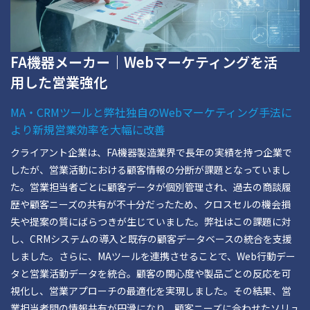
FA機器メーカー｜Webマーケティングを活
用した営業強化
MA・CRMツールと弊社独自のWebマーケティング手法に
より新規営業効率を大幅に改善
クライアント企業は、FA機器製造業界で長年の実績を持つ企業で
したが、営業活動における顧客情報の分断が課題となっていまし
た。営業担当者ごとに顧客データが個別管理され、過去の商談履
歴や顧客ニーズの共有が不十分だったため、クロスセルの機会損
失や提案の質にばらつきが生じていました。弊社はこの課題に対
し、CRMシステムの導入と既存の顧客データベースの統合を支援
しました。さらに、MAツールを連携させることで、Web行動デー
タと営業活動データを統合。顧客の関心度や製品ごとの反応を可
視化し、営業アプローチの最適化を実現しました。その結果、営
業担当者間の情報共有が円滑になり、顧客ニーズに合わせたソリュ