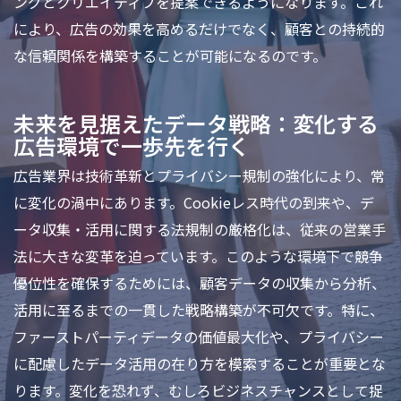
ングとクリエイティブを提案できるようになります。これ
により、広告の効果を高めるだけでなく、顧客との持続的
な信頼関係を構築することが可能になるのです。
未来を見据えたデータ戦略：変化する
広告環境で一歩先を行く
広告業界は技術革新とプライバシー規制の強化により、常
に変化の渦中にあります。Cookieレス時代の到来や、デ
ータ収集・活用に関する法規制の厳格化は、従来の営業手
法に大きな変革を迫っています。このような環境下で競争
優位性を確保するためには、顧客データの収集から分析、
活用に至るまでの一貫した戦略構築が不可欠です。特に、
ファーストパーティデータの価値最大化や、プライバシー
に配慮したデータ活用の在り方を模索することが重要とな
ります。変化を恐れず、むしろビジネスチャンスとして捉