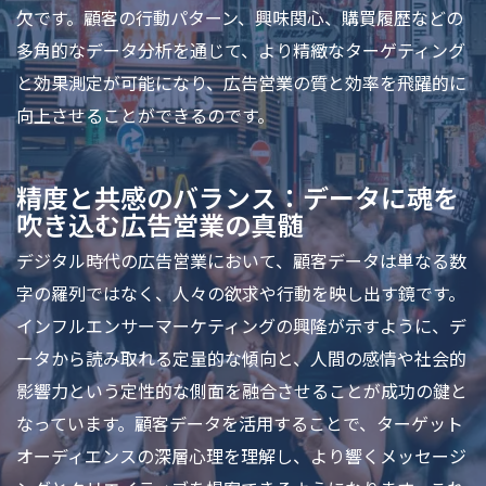
欠です。顧客の行動パターン、興味関心、購買履歴などの
多角的なデータ分析を通じて、より精緻なターゲティング
と効果測定が可能になり、広告営業の質と効率を飛躍的に
向上させることができるのです。
精度と共感のバランス：データに魂を
吹き込む広告営業の真髄
デジタル時代の広告営業において、顧客データは単なる数
字の羅列ではなく、人々の欲求や行動を映し出す鏡です。
インフルエンサーマーケティングの興隆が示すように、デ
ータから読み取れる定量的な傾向と、人間の感情や社会的
影響力という定性的な側面を融合させることが成功の鍵と
なっています。顧客データを活用することで、ターゲット
オーディエンスの深層心理を理解し、より響くメッセージ