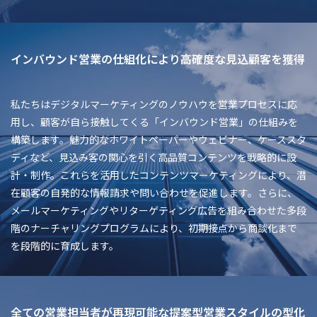
インバウンド営業の仕組化により高確度な見込顧客を獲得
私たちはデジタルマーケティングのノウハウを営業プロセスに応
用し、顧客が自ら接触してくる「インバウンド営業」の仕組みを
構築します。魅力的なホワイトペーパーやウェビナー、ケーススタ
ディなど、見込み客の関心を引く高品質コンテンツを戦略的に設
計・制作。これらを活用したコンテンツマーケティングにより、潜
在顧客の自発的な情報請求や問い合わせを促進します。さらに、
メールマーケティングやリターゲティング広告を組み合わせた多段
階のナーチャリングプログラムにより、初期接点から商談化まで
を段階的に育成します。
全ての営業担当者が再現可能な提案型営業スタイルの型化