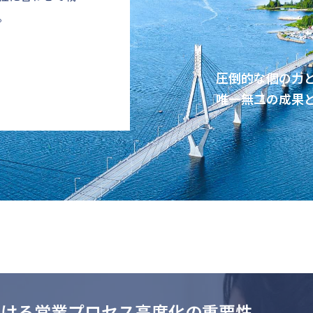
。
圧倒的な個の力
唯一無二の成果
おける営業プロセス高度化の重要性