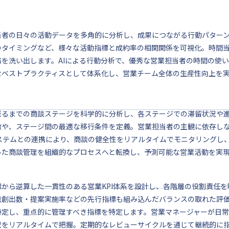
当者の日々の活動データを多角的に分析し、成果につながる行動パター
のタイミングなど、様々な活動指標と成約率の相関関係を可視化。時間
務を洗い出します。AIによる行動分析で、優秀な営業担当者の時間の使
なベストプラクティスとして体系化し、営業チーム全体の生産性向上を
至るまでの商談ステージを科学的に分析し、各ステージでの滞留状況や
徴や、ステージ間の最適な移行条件を定義。営業担当者の主観に依存し
システムとの連携により、商談の健全性をリアルタイムでモニタリングし
った商談管理を組織的なプロセスへと転換し、予測可能な営業活動を実
標から逆算した一貫性のある営業KPI体系を設計し、各階層の役割責任
談創出数・提案実施率などの先行指標も組み込んだバランスの取れた評
特定し、重点的に管理すべき指標を特定します。営業マネージャーが日
況をリアルタイムで把握。定期的なレビューサイクルを通じて継続的に