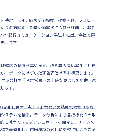
ンを特定します。顧客訪問頻度、提案内容、フォロー
当たりの商談創出効率や顧客接点の質を評価し、非効
い方や顧客コミュニケーション手法を抽出。全社で再
実現します。
進捗確度の精度を高めます。成約率の高い案件に共通
ない、データに基づいた商談評価基準を構築します。
、早期の打ち手や経営層への正確な見通しを提供。属
現します。
を明確化します。売上・利益などの結果指標だけでな
価システムを構築。データ分析により各指標間の因果
常的に活用できるダッシュボードを開発し、チームの
指標を最適化し、市場環境の変化に柔軟に対応できる