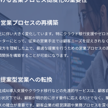
る営業プロセスの再構築
化に伴い大きく変化しています。特にクラウド移行支援やゼロ
ーターにとって、従来の営業手法では顧客ニーズを捉えきれなく
双方を理解した上で、最適な提案を行うための営業プロセスの
頼関係を構築することが可能になります。
る提案型営業への転換
生成AI導入支援やクラウド移行などの先進的サービスは、顧客
な状況下では、顧客が明示的に示す要件に応えるだけでなく、
スの確立が重要です。顧客企業の経営課題や業務プロセスを深