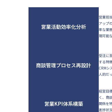
営業担
アップ
営業活動効率化分析
率な業
現可能
受注に
する特
商談管理プロセス再設計
CRM
人的だ
経営目
く、商
営業KPI体系構築
関係を
進捗状