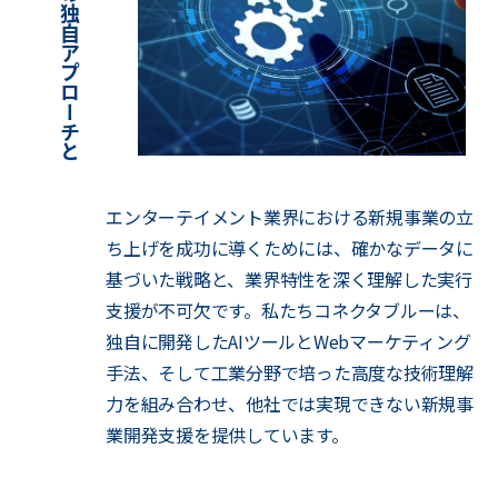
コ
ネ
ク
タ
ブ
ル
ー
の
独
自
ア
プ
ロ
ー
チ
と
差
別
化
要
エンターテイメント業界における新規事業の立
ち上げを成功に導くためには、確かなデータに
基づいた戦略と、業界特性を深く理解した実行
支援が不可欠です。私たちコネクタブルーは、
独自に開発したAIツールとWebマーケティング
手法、そして工業分野で培った高度な技術理解
力を組み合わせ、他社では実現できない新規事
業開発支援を提供しています。