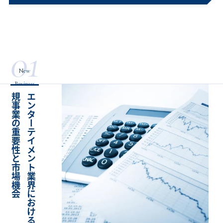
01
New
Business
会
エ
ン
タ
ー
テ
イ
メ
ン
ト
業
界
に
お
け
る
新
規
事
業
の
重
要
性
と
市
場
機