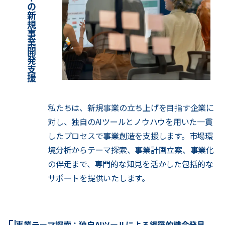
コ
ネ
ク
タ
ブ
ル
ー
の
新
規
事
業
開
発
支
援
サ
ー
ビ
私たちは、新規事業の立ち上げを目指す企業に
対し、独自のAIツールとノウハウを用いた一貫
したプロセスで事業創造を支援します。市場環
境分析からテーマ探索、事業計画立案、事業化
の伴走まで、専門的な知見を活かした包括的な
サポートを提供いたします。
事業テーマ探索：独自AIツールによる網羅的機会発見