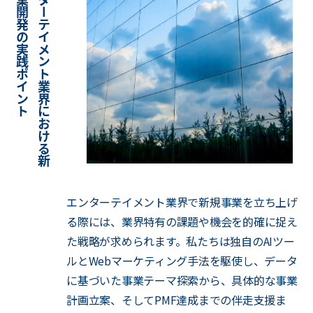
ト
エ
ン
タ
ー
テ
イ
メ
ン
ト
業
界
に
お
け
る
新
規
事
業
開
発
の
実
践
ポ
イ
ン
エンターテイメント業界で新規事業を立ち上げ
る際には、業界特有の課題や機会を的確に捉え
た戦略が求められます。私たちは独自のAIツー
ルとWebマーケティング手法を駆使し、データ
に基づいた事業テーマ探索から、具体的な事業
計画立案、そしてPMF達成までの伴走支援ま