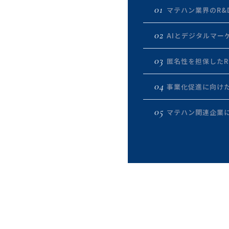
01
マテハン業界のR
02
AIとデジタルマー
03
匿名性を担保したR
04
事業化促進に向けた
05
マテハン関連企業