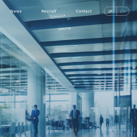
News
Recruit
Contact
JP
EN