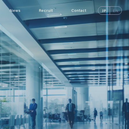
News
Recruit
Contact
JP
EN