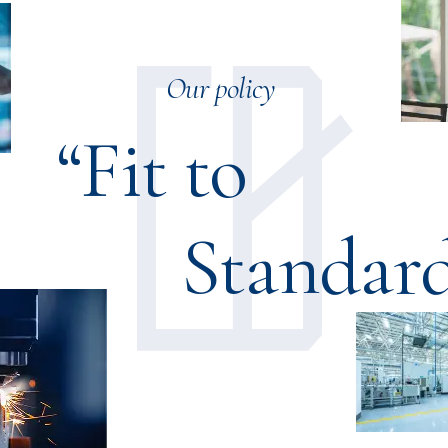
Our policy
“Fit to
Standar