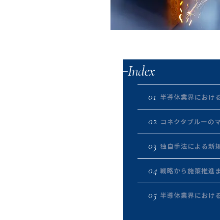
Index
01
半導体業界におけ
02
コネクタブルーの
03
独自手法による新
04
戦略から施策推進
05
半導体業界におけ