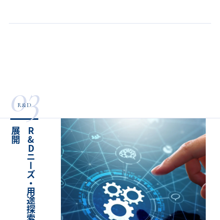
03
R&D
開
R
&
D
ニ
ー
ズ
・
用
途
探
索
サ
ー
ビ
ス
の
展