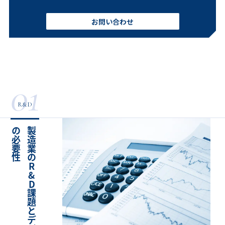
お問い合わせ
01
R&D
性
製
造
業
の
R
&
D
課
題
と
デ
ジ
タ
ル
活
用
の
必
要