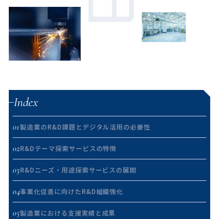
Index
01
製造業のR&D課題とデジタル活用の必要性
02
R&Dテーマ探索サービスの特徴
03
R&Dニーズ・用途探索サービスの展開
04
事業化促進に向けたR&D組織強化
05
製造業における支援実績と成果