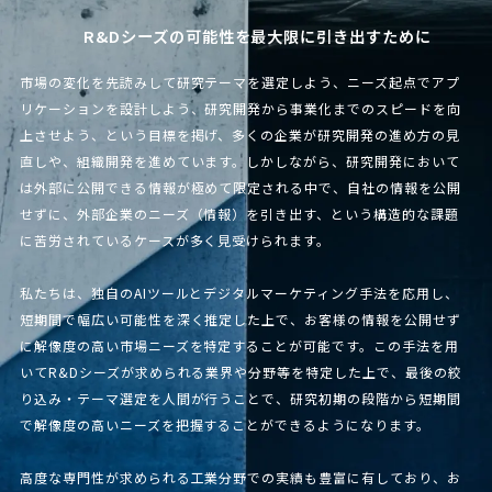
R&Dシーズの可能性を最大限に引き出すために
市場の変化を先読みして研究テーマを選定しよう、ニーズ起点でアプ
リケーションを設計しよう、研究開発から事業化までのスピードを向
上させよう、という目標を掲げ、多くの企業が研究開発の進め方の見
直しや、組織開発を進めています。しかしながら、研究開発において
は外部に公開できる情報が極めて限定される中で、自社の情報を公開
せずに、外部企業のニーズ（情報）を引き出す、という構造的な課題
に苦労されているケースが多く見受けられます。
私たちは、独自のAIツールとデジタルマーケティング手法を応用し、
短期間で幅広い可能性を深く推定した上で、お客様の情報を公開せず
に解像度の高い市場ニーズを特定することが可能です。この手法を用
いてR&Dシーズが求められる業界や分野等を特定した上で、最後の絞
り込み・テーマ選定を人間が行うことで、研究初期の段階から短期間
で解像度の高いニーズを把握することができるようになります。
高度な専門性が求められる工業分野での実績も豊富に有しており、お