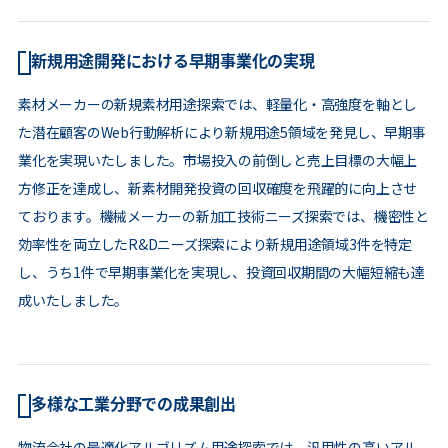
新規用途開発における早期事業化の実現
素材メーカーの新規素材用途探索では、軽量化・高強度を軸とし
た潜在顧客のWeb行動解析により新規用途5領域を発見し、早期事
業化を実現いたしました。市場投入の前倒しと売上目標の大幅上
方修正を達成し、新素材開発投資の回収確度を飛躍的に向上させ
ております。機械メーカーの新加工技術ニーズ探索では、機密性と
効率性を両立したR&Dニーズ探索により新規用途領域3件を特定
し、うち1件で早期事業化を実現し、投資回収期間の大幅短縮も達
成いたしました。
多様な工業分野での成果創出
物流会社の最適化アルゴリズム用途探索では、汎用性の高いアル