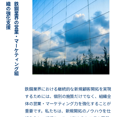
援
鉄
鋼
業
界
の
営
業
・
マ
ー
ケ
テ
ィ
ン
グ
組
織
の
強
化
支
鉄鋼業界における継続的な新規顧客開拓を実現
するためには、個別の施策だけでなく、組織全
体の営業・マーケティング力を強化することが
重要です。私たちは、新規開拓のノウハウを仕