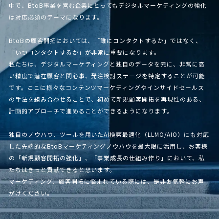
中で、BtoB事業を営む企業にとってもデジタルマーケティングの強化
は対応必須のテーマになります。
BtoBの顧客開拓においては、「誰にコンタクトするか」ではなく、
「いつコンタクトするか」が非常に重要になります。
私たちは、デジタルマーケティングと独自のデータを元に、非常に高
い精度で潜在顧客と関心事、発注検討ステージを特定することが可能
です。ここに様々なコンテンツマーケティングやインサイドセールス
の手法を組み合わせることで、初めて新規顧客開拓を再現性のある、
計画的アプローチで進めることができるようになります。
独自のノウハウ、ツールを用いたAI検索最適化（LLMO/AIO）にも対応
した先端的なBtoBマーケティングノウハウを最大限に活用し、お客様
の「新規顧客開拓の強化」、「事業成長の仕組み作り」において、私
たちはきっと貢献できると思います。
マーケティング、顧客開拓に悩まれている際には、是非お気軽にお声
がけください。