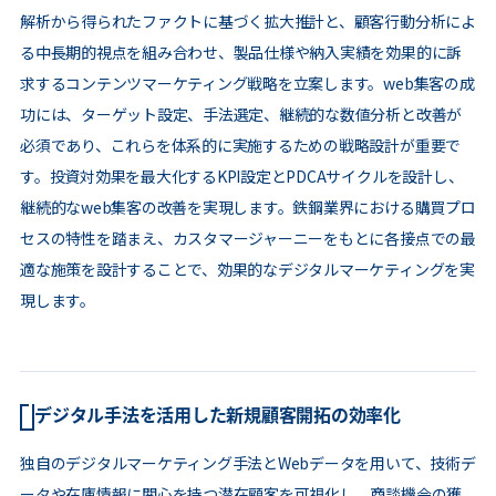
解析から得られたファクトに基づく拡大推計と、顧客行動分析によ
る中長期的視点を組み合わせ、製品仕様や納入実績を効果的に訴
求するコンテンツマーケティング戦略を立案します。web集客の成
功には、ターゲット設定、手法選定、継続的な数値分析と改善が
必須であり、これらを体系的に実施するための戦略設計が重要で
す。投資対効果を最大化するKPI設定とPDCAサイクルを設計し、
継続的なweb集客の改善を実現します。鉄鋼業界における購買プロ
セスの特性を踏まえ、カスタマージャーニーをもとに各接点での最
適な施策を設計することで、効果的なデジタルマーケティングを実
現します。
デジタル手法を活用した新規顧客開拓の効率化
独自のデジタルマーケティング手法とWebデータを用いて、技術デ
ータや在庫情報に関心を持つ潜在顧客を可視化し、商談機会の獲