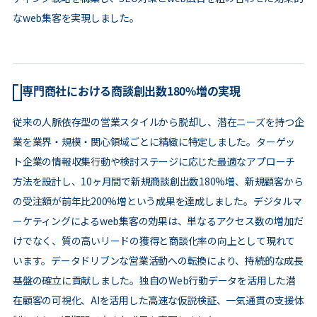
なweb集客を実現しました。
専門商社における商談創出数180%増の実現
従来の人脈依存型の営業スタイルから脱却し、潜在ニーズを持つ企
業を業界・規模・関心領域ごとに精緻に特定しました。ターゲッ
ト企業の情報収集行動や検討ステージに応じた最適なアプローチ
方法を設計し、10ヶ月間で新規商談創出数180%増、新規顧客から
の受注額が前年比200%増という成果を達成しました。デジタルマ
ーケティングによるweb集客の効果は、単なるアクセス数の増加だ
けでなく、質の高いリードの獲得と商談化率の向上として現れて
います。データドリブンな営業活動への転換により、持続的な成長
基盤の確立に貢献しました。独自のWeb行動データを活用した潜
在顧客の可視化、AIを活用した高速な仮説検証、一気通貫の支援体