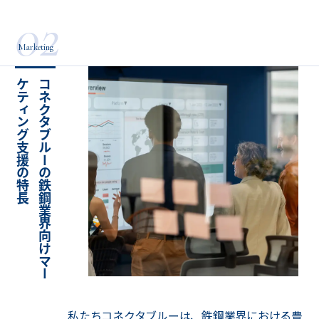
02
Marketing
長
コ
ネ
ク
タ
ブ
ル
ー
の
鉄
鋼
業
界
向
け
マ
ー
ケ
テ
ィ
ン
グ
支
援
の
特
私たちコネクタブルーは、鉄鋼業界における豊