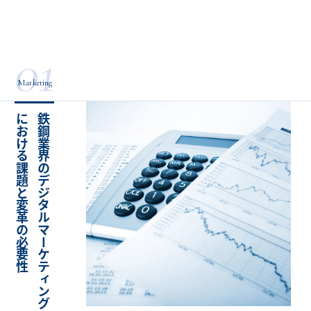
01
Marketing
性
鉄
鋼
業
界
の
デ
ジ
タ
ル
マ
ー
ケ
テ
ィ
ン
グ
に
お
け
る
課
題
と
変
革
の
必
要