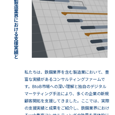
鉄
鋼
・
製
造
業
界
に
お
け
る
支
援
実
績
と
成
私たちは、鉄鋼業界を含む製造業において、豊
富な実績があるコンサルティングファームで
す。BtoB市場への深い理解と独自のデジタル
マーケティング手法により、多くの企業の新規
顧客開拓を支援してきました。ここでは、実際
の支援実績と成果をご紹介し、鉄鋼業界におけ