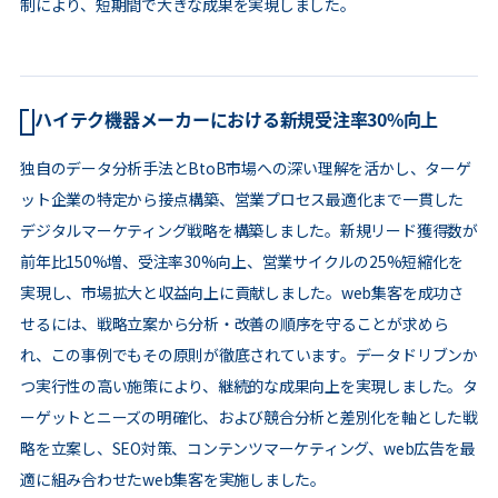
制により、短期間で大きな成果を実現しました。
ハイテク機器メーカーにおける新規受注率30%向上
独自のデータ分析手法とBtoB市場への深い理解を活かし、ターゲ
ット企業の特定から接点構築、営業プロセス最適化まで一貫した
デジタルマーケティング戦略を構築しました。新規リード獲得数が
前年比150%増、受注率30%向上、営業サイクルの25%短縮化を
実現し、市場拡大と収益向上に貢献しました。web集客を成功さ
せるには、戦略立案から分析・改善の順序を守ることが求めら
れ、この事例でもその原則が徹底されています。データドリブンか
つ実行性の高い施策により、継続的な成果向上を実現しました。タ
ーゲットとニーズの明確化、および競合分析と差別化を軸とした戦
略を立案し、SEO対策、コンテンツマーケティング、web広告を最
適に組み合わせたweb集客を実施しました。