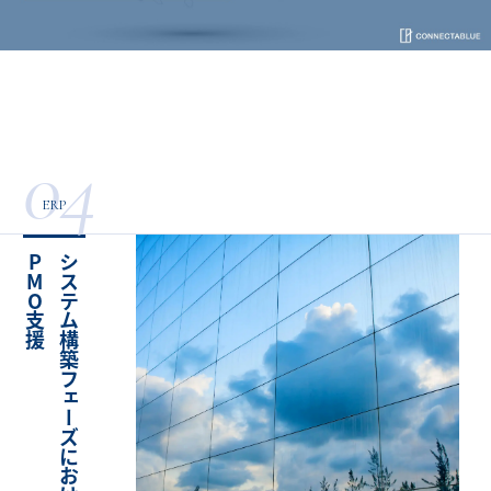
04
ERP
援
シ
ス
テ
ム
構
築
フ
ェ
ー
ズ
に
お
け
る
P
M
O
支