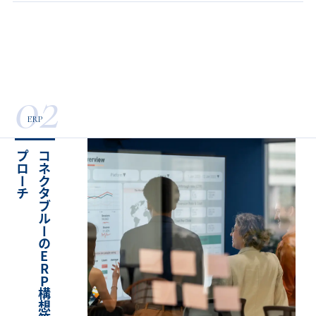
02
ERP
チ
コ
ネ
ク
タ
ブ
ル
ー
の
E
R
P
構
想
策
定
ア
プ
ロ
ー