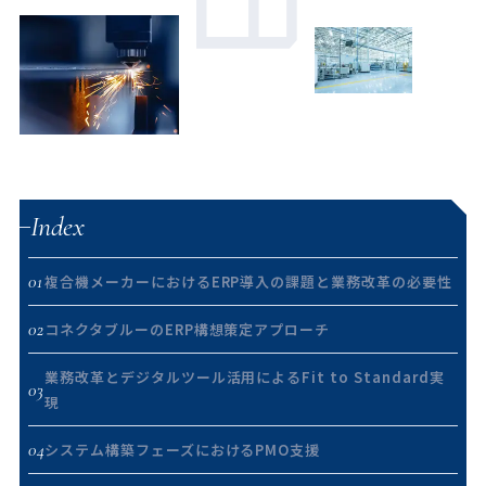
Index
01
複合機メーカーにおけるERP導入の課題と業務改革の必要性
02
コネクタブルーのERP構想策定アプローチ
業務改革とデジタルツール活用によるFit to Standard実
03
現
04
システム構築フェーズにおけるPMO支援