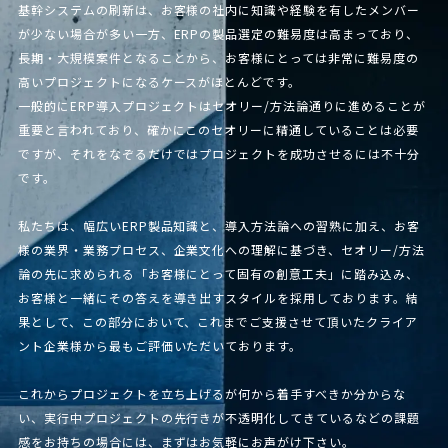
基幹システムの刷新は、お客様の社内に知識や経験を有したメンバー
が少ない場合が多い一方、ERPの製品選定の難易度は高まっており、
長期・大規模案件となることから、お客様にとっては非常に難易度の
高いプロジェクトになるケースがほとんどです。
一般的にERP導入プロジェクトはセオリー/方法論通りに進めることが
重要と言われており、確かにこのセオリーに精通していることは必要
ですが、それをなぞるだけではプロジェクトを成功させるには不十分
です。
私たちは、幅広いERP製品知識と、導入方法論への習熟に加え、お客
様の業界・業務プロセス、企業文化への理解に基づき、セオリー/方法
論の先に求められる「お客様にとって固有の創意工夫」に踏み込み、
お客様と一緒にその答えを導き出すスタイルを採用しております。結
果として、この部分において、これまでご支援させて頂いたクライア
ント企業様から最もご評価いただいております。
これからプロジェクトを立ち上げるが何から着手すべきか分からな
い、実行中プロジェクトの先行きが不透明化してきているなどの課題
感をお持ちの場合には、まずはお気軽にお声がけ下さい。