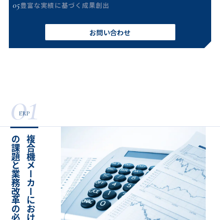
05
豊富な実績に基づく成果創出
お問い合わせ
01
ERP
性
複
合
機
メ
ー
カ
ー
に
お
け
る
E
R
P
導
入
の
課
題
と
業
務
改
革
の
必
要