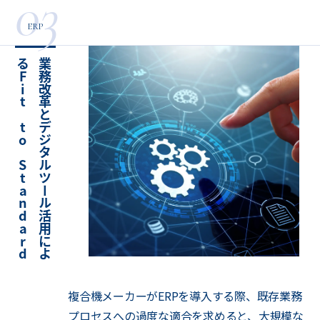
03
ERP
現
業
務
改
革
と
デ
ジ
タ
ル
ツ
ー
ル
活
用
に
よ
る
F
i
t
t
o
S
t
a
n
d
a
r
d
実
複合機メーカーがERPを導入する際、既存業務
プロセスへの過度な適合を求めると、大規模な